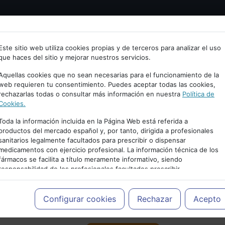
Bienvenid@ a psiquiatria.com
tría
Psicología
Neurociencia
Bienestar
Congreso
Este sitio web utiliza cookies propias y de terceros para analizar el uso
que haces del sitio y mejorar nuestros servicios.
scribe tu Email
Aquellas cookies que no sean necesarias para el funcionamiento de la
web requieren tu consentimiento. Puedes aceptar todas las cookies,
rechazarlas todas o consultar más información en nuestra
Política de
ccede o regístrate con tu email.
Cookies.
Toda la información incluida en la Página Web está referida a
productos del mercado español y, por tanto, dirigida a profesionales
sanitarios legalmente facultados para prescribir o dispensar
Cancelar
medicamentos con ejercicio profesional. La información técnica de los
PUBLICIDAD
fármacos se facilita a título meramente informativo, siendo
responsabilidad de los profesionales facultados prescribir
medicamentos y decidir, en cada caso concreto, el tratamiento más
adecuado a las necesidades del paciente.
Configurar cookies
Rechazar
Acepto