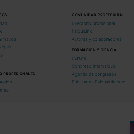
SOS
COMUNIDAD PROFESIONAL
idad
Directorio profesional
io
PsiquiLink
ármacos
Autores y colaboradores
siquis
FORMACIÓN Y CIENCIA
as
Cursos
Congreso Interpsiquis
O PROFESIONALES
Agenda de congresos
 sesión
Publicar en Psiquiatria.com
rarse