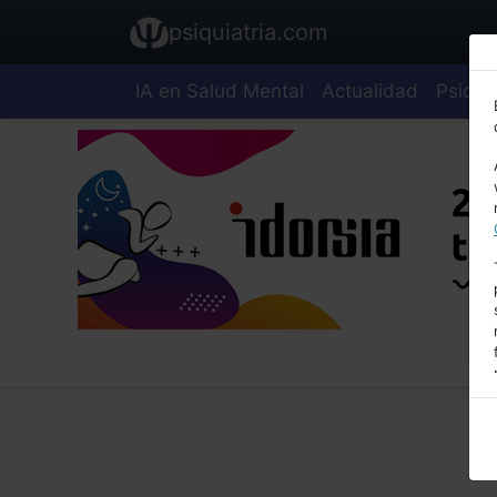
psiquiatria.com
IA en Salud Mental
Actualidad
Psiquia
E
A