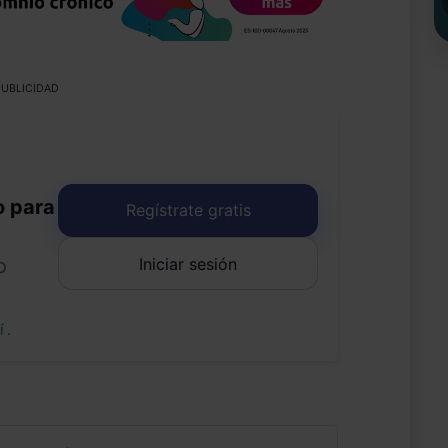
UBLICIDAD
o para
Regístrate gratis
Iniciar sesión
o
uí
.