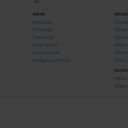
ÁREAS
RECUR
Psiquiatría
Actual
Psicología
Glosar
Trastornos
Psicof
Salud Mental
Bibliop
Neurociencias
Revist
Inteligencia Artificial
Libros
ACCES
Iniciar
Regist