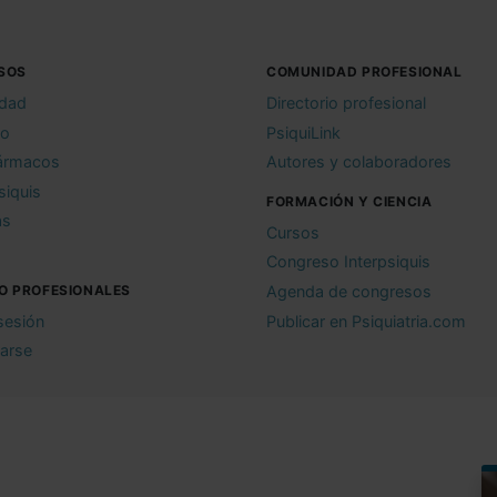
SOS
COMUNIDAD PROFESIONAL
idad
Directorio profesional
io
PsiquiLink
ármacos
Autores y colaboradores
siquis
FORMACIÓN Y CIENCIA
as
Cursos
Congreso Interpsiquis
O PROFESIONALES
Agenda de congresos
 sesión
Publicar en Psiquiatria.com
rarse