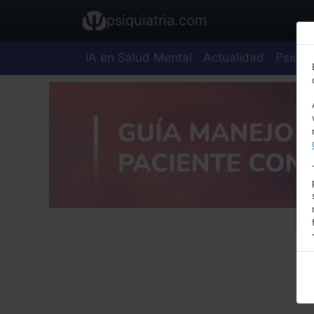
psiquiatria.com
IA en Salud Mental
Actualidad
Psiquia
E
A