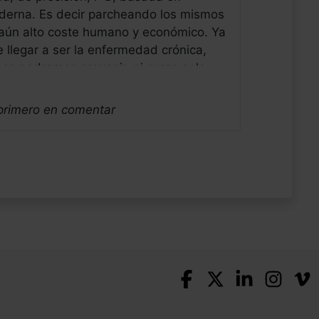
moderna. Es decir parcheando los mismos
aún alto coste humano y económico. Ya
llegar a ser la enfermedad crónica,
ca podremos prevenir, ni curar, solo
te. Todos los dias me levanto con
mi entorno. Saludos alegres de otro
 primero en comentar