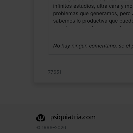
infinitos estudios, ultra cara y 
problemas que generamos, pero 
sabemos lo productiva que puede 
que si no entendemos su raíz nun
parchear o tratar sintomáticamen
alegría, que intento trasladar a 
No hay ningun comentario, se el
neandertal hiperactivo de Sevilla
Jose Luis Frias Pulido
Médico - España
77651
Fecha: 11/07/2025
psiquiatria.com
© 1996–2026