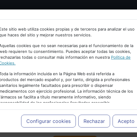
Bienvenid@ a psiquiatria.com
tría
Psicología
Neurociencia
Bienestar
Congreso
Este sitio web utiliza cookies propias y de terceros para analizar el uso
que haces del sitio y mejorar nuestros servicios.
scribe tu Email
Aquellas cookies que no sean necesarias para el funcionamiento de la
web requieren tu consentimiento. Puedes aceptar todas las cookies,
rechazarlas todas o consultar más información en nuestra
Política de
ccede o regístrate con tu email.
Cookies.
Toda la información incluida en la Página Web está referida a
productos del mercado español y, por tanto, dirigida a profesionales
sanitarios legalmente facultados para prescribir o dispensar
Cancelar
medicamentos con ejercicio profesional. La información técnica de los
PUBLICIDAD
fármacos se facilita a título meramente informativo, siendo
responsabilidad de los profesionales facultados prescribir
medicamentos y decidir, en cada caso concreto, el tratamiento más
adecuado a las necesidades del paciente.
Configurar cookies
Rechazar
Acepto