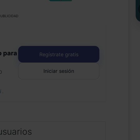
UBLICIDAD
o para
Regístrate gratis
Iniciar sesión
o
uí
.
usuarios