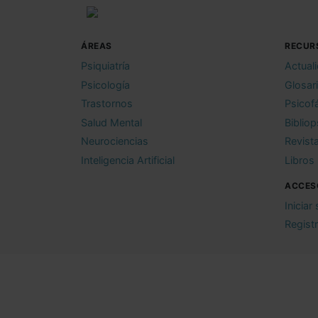
ÁREAS
RECUR
Psiquiatría
Actual
Psicología
Glosar
Trastornos
Psicof
Salud Mental
Bibliop
Neurociencias
Revist
Inteligencia Artificial
Libros
ACCES
Iniciar
Regist