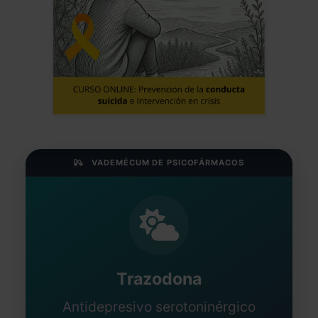
hiperactivo de Sevilla
Jose Luis Frias Pulido
Médico - España
Fecha: 09/06/2024
VADEMÉCUM DE PSICOFÁRMACOS
Trazodona
Antidepresivo serotoninérgico