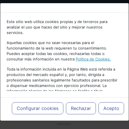
Bienvenid@ a psiquiatria.com
Este sitio web utiliza cookies propias y de terceros para
analizar el uso que haces del sitio y mejorar nuestros
Escribe tu Email
servicios.
Aquellas cookies que no sean necesarias para el
funcionamiento de la web requieren tu consentimiento.
Accede o regístrate con tu email.
Puedes aceptar todas las cookies, rechazarlas todas o
consultar más información en nuestra
Política de Cookies.
Toda la información incluida en la Página Web está referida a
productos del mercado español y, por tanto, dirigida a
Cancelar
profesionales sanitarios legalmente facultados para prescribir
o dispensar medicamentos con ejercicio profesional. La
información técnica de los fármacos se facilita a título
meramente informativo, siendo responsabilidad de los
profesionales facultados prescribir medicamentos y decidir, en
cada caso concreto, el tratamiento más adecuado a las
Configurar cookies
Rechazar
Acepto
necesidades del paciente.
PUBLICIDAD