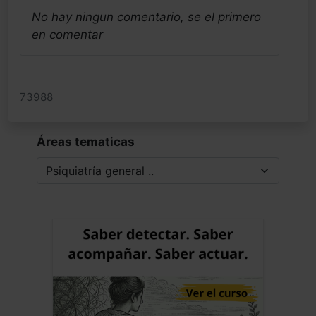
muy habitual y legal como es el alcohol y
No hay ningun comentario, se el primero
nicotina (tabaco) Pues si la ansiedad es
en comentar
un síntoma de vulnerabilidad de sus
naturalezas heredadas hiperreactivas a
estímulos sociales o del entorno, al igual
73988
que el consumo de BZD y/OH/nicotina.
Estos consumos abusivos y
dependientes son respuestas en forma
Áreas tematicas
de automedicación involuntaria y
perjudicial de la ansiedad, que como se
sabe hoy provoca una auto inflamación
crónica, que con los años se va a
convertir en mi opinión en la causa
principal de estos procesos crónicos
neurodegenerativos. En general todo son
señales de la cronicidad humana y que
aún no estamos preparados para
entender. Saludos alegres del neandertal