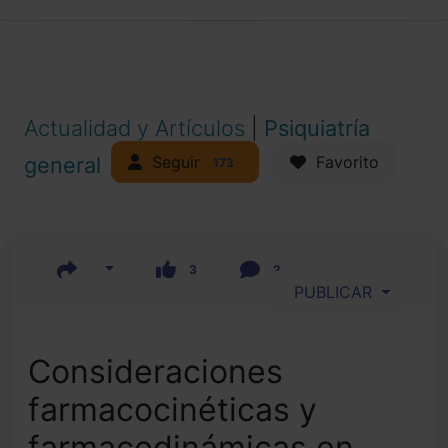
Actualidad y Artículos
|
Psiquiatría
Seguir
general
Favorito
173
3
2
PUBLICAR
Consideraciones
farmacocinéticas y
farmacodinámicas en