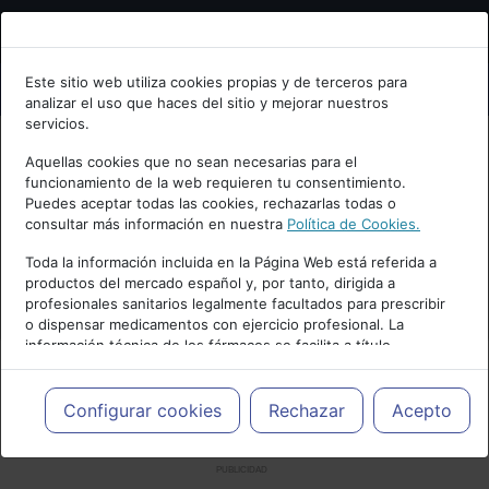
Bienvenid@ a psiquiatria.com
Este sitio web utiliza cookies propias y de terceros para
analizar el uso que haces del sitio y mejorar nuestros
Escribe tu Email
servicios.
Aquellas cookies que no sean necesarias para el
funcionamiento de la web requieren tu consentimiento.
Accede o regístrate con tu email.
Puedes aceptar todas las cookies, rechazarlas todas o
consultar más información en nuestra
Política de Cookies.
Toda la información incluida en la Página Web está referida a
productos del mercado español y, por tanto, dirigida a
Cancelar
profesionales sanitarios legalmente facultados para prescribir
o dispensar medicamentos con ejercicio profesional. La
información técnica de los fármacos se facilita a título
meramente informativo, siendo responsabilidad de los
profesionales facultados prescribir medicamentos y decidir, en
cada caso concreto, el tratamiento más adecuado a las
Configurar cookies
Rechazar
Acepto
necesidades del paciente.
PUBLICIDAD