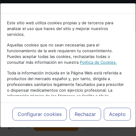
Bienvenid@ a psiquiatria.com
Este sitio web utiliza cookies propias y de terceros para
analizar el uso que haces del sitio y mejorar nuestros
Escribe tu Email
servicios.
Aquellas cookies que no sean necesarias para el
funcionamiento de la web requieren tu consentimiento.
Accede o regístrate con tu email.
Puedes aceptar todas las cookies, rechazarlas todas o
consultar más información en nuestra
Política de Cookies.
PUBLICIDAD
Toda la información incluida en la Página Web está referida a
productos del mercado español y, por tanto, dirigida a
Cancelar
profesionales sanitarios legalmente facultados para prescribir
o dispensar medicamentos con ejercicio profesional. La
información técnica de los fármacos se facilita a título
meramente informativo, siendo responsabilidad de los
profesionales facultados prescribir medicamentos y decidir, en
Actualidad y Artículos
|
Psiquiatría
cada caso concreto, el tratamiento más adecuado a las
Configurar cookies
Rechazar
Acepto
necesidades del paciente.
Seguir
general
Favorito
173