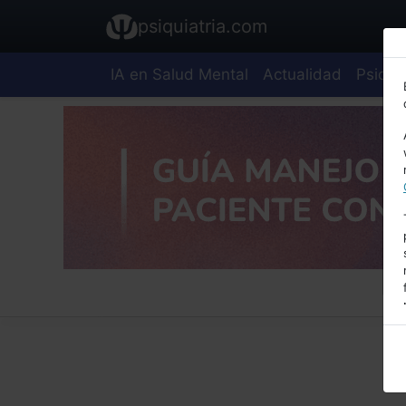
psiquiatria.com
IA en Salud Mental
Actualidad
Psiquia
E
A