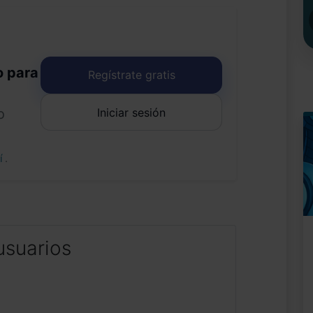
o para
Regístrate gratis
Iniciar sesión
o
uí
.
usuarios