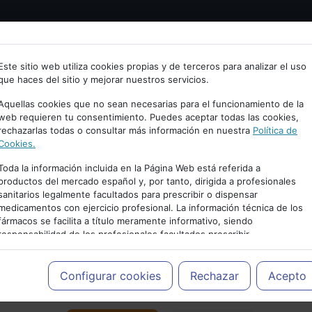
Bienvenid@ a psiquiatria.com
tría
Psicología
Neurociencia
Bienestar
Congreso
Este sitio web utiliza cookies propias y de terceros para analizar el uso
que haces del sitio y mejorar nuestros servicios.
scribe tu Email
Aquellas cookies que no sean necesarias para el funcionamiento de la
web requieren tu consentimiento. Puedes aceptar todas las cookies,
rechazarlas todas o consultar más información en nuestra
Política de
ccede o regístrate con tu email.
Cookies.
Toda la información incluida en la Página Web está referida a
productos del mercado español y, por tanto, dirigida a profesionales
sanitarios legalmente facultados para prescribir o dispensar
Cancelar
medicamentos con ejercicio profesional. La información técnica de los
PUBLICIDAD
fármacos se facilita a título meramente informativo, siendo
responsabilidad de los profesionales facultados prescribir
medicamentos y decidir, en cada caso concreto, el tratamiento más
adecuado a las necesidades del paciente.
Configurar cookies
Rechazar
Acepto