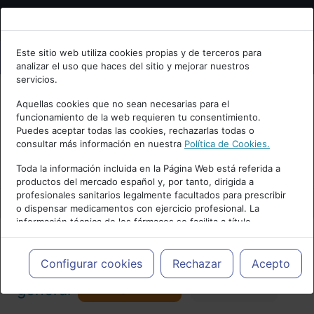
Bienvenid@ a psiquiatria.com
Este sitio web utiliza cookies propias y de terceros para
analizar el uso que haces del sitio y mejorar nuestros
Escribe tu Email
servicios.
Aquellas cookies que no sean necesarias para el
funcionamiento de la web requieren tu consentimiento.
Accede o regístrate con tu email.
Puedes aceptar todas las cookies, rechazarlas todas o
consultar más información en nuestra
Política de Cookies.
PUBLICIDAD
Toda la información incluida en la Página Web está referida a
productos del mercado español y, por tanto, dirigida a
Cancelar
profesionales sanitarios legalmente facultados para prescribir
o dispensar medicamentos con ejercicio profesional. La
información técnica de los fármacos se facilita a título
meramente informativo, siendo responsabilidad de los
profesionales facultados prescribir medicamentos y decidir, en
Actualidad y Artículos
|
Psiquiatría
cada caso concreto, el tratamiento más adecuado a las
Configurar cookies
Rechazar
Acepto
necesidades del paciente.
Seguir
general
Favorito
173