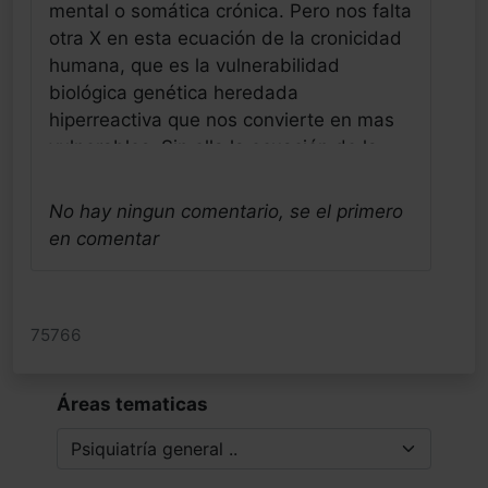
mental o somática crónica. Pero nos falta
otra X en esta ecuación de la cronicidad
humana, que es la vulnerabilidad
biológica genética heredada
hiperreactiva que nos convierte en mas
vulnerables. Sin ella la ecuación de la
CH, sería muy fácil de ser observable y
sería directamente dependiente o
No hay ningun comentario, se el primero
proporcional de la intensidad de los
en comentar
estresores ambientales o sociales
crónicos (vulnerabilidad social). Poco a
poco iremos entendiendo mejor lo que es
75766
la base de nuestra profesión médica,
que es la cronicidad humana, pienso que
para ello no es necesario esperar a
Áreas tematicas
tantos estudios en la búsqueda de
tratamientos personalizados,
presumiblemente ultra caros tan de