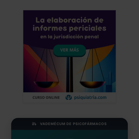
moda. Todo es mucho mas fácil, como
es el aceptar nuestra neuro diversidad
genética heredada y actuar sobre la
intensidad de estresores ultra
procesados sociales crónicos que por
supuesto afectan mas a los menos
favorecidos como ha sido siempre.
Saludos alegres del neuro diverso
neandertal hiperactivo de Sevilla
Jose Luis Frias Pulido
Médico - España
Fecha: 16/11/2024
VADEMÉCUM DE PSICOFÁRMACOS