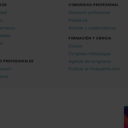
SOS
COMUNIDAD PROFESIONAL
idad
Directorio profesional
io
PsiquiLink
ármacos
Autores y colaboradores
siquis
FORMACIÓN Y CIENCIA
as
Cursos
Congreso Interpsiquis
O PROFESIONALES
Agenda de congresos
 sesión
Publicar en Psiquiatria.com
rarse