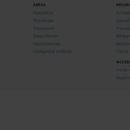
ÁREAS
RECUR
Psiquiatría
Actual
Psicología
Glosar
Trastornos
Psicof
Salud Mental
Bibliop
Neurociencias
Revist
Inteligencia Artificial
Libros
ACCES
Iniciar
Regist