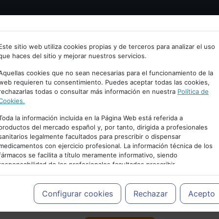
Bienvenid@ a psiquiatria.com
tría
Psicología
Neurociencia
Bienestar
Congreso
Este sitio web utiliza cookies propias y de terceros para analizar el uso
que haces del sitio y mejorar nuestros servicios.
scribe tu Email
Aquellas cookies que no sean necesarias para el funcionamiento de la
web requieren tu consentimiento. Puedes aceptar todas las cookies,
rechazarlas todas o consultar más información en nuestra
Política de
ccede o regístrate con tu email.
Cookies.
Toda la información incluida en la Página Web está referida a
productos del mercado español y, por tanto, dirigida a profesionales
sanitarios legalmente facultados para prescribir o dispensar
Cancelar
medicamentos con ejercicio profesional. La información técnica de los
PUBLICIDAD
fármacos se facilita a título meramente informativo, siendo
responsabilidad de los profesionales facultados prescribir
medicamentos y decidir, en cada caso concreto, el tratamiento más
adecuado a las necesidades del paciente.
Configurar cookies
Rechazar
Acepto