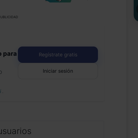
UBLICIDAD
o para
Regístrate gratis
Iniciar sesión
o
uí
.
usuarios