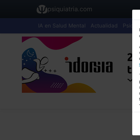
psiquiatria.com
IA en Salud Mental
Actualidad
Psiquia
E
A