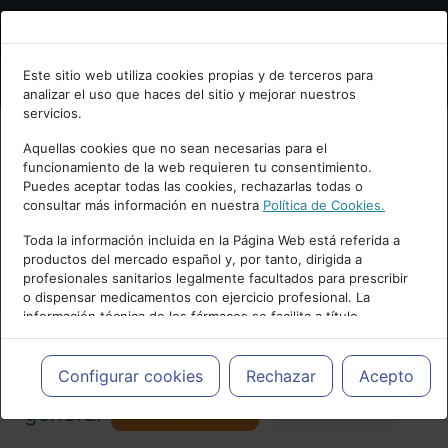
Bienvenid@ a psiquiatria.com
Este sitio web utiliza cookies propias y de terceros para
analizar el uso que haces del sitio y mejorar nuestros
Escribe tu Email
servicios.
Aquellas cookies que no sean necesarias para el
funcionamiento de la web requieren tu consentimiento.
Accede o regístrate con tu email.
Puedes aceptar todas las cookies, rechazarlas todas o
consultar más información en nuestra
Política de Cookies.
PUBLICIDAD
Toda la información incluida en la Página Web está referida a
productos del mercado español y, por tanto, dirigida a
Cancelar
profesionales sanitarios legalmente facultados para prescribir
o dispensar medicamentos con ejercicio profesional. La
información técnica de los fármacos se facilita a título
meramente informativo, siendo responsabilidad de los
profesionales facultados prescribir medicamentos y decidir, en
Actualidad y Artículos
|
Psiquiatría
cada caso concreto, el tratamiento más adecuado a las
Configurar cookies
Rechazar
Acepto
necesidades del paciente.
Seguir
general
Favorito
173