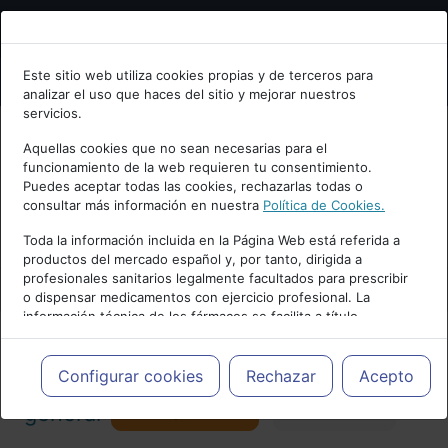
Bienvenid@ a psiquiatria.com
Este sitio web utiliza cookies propias y de terceros para
analizar el uso que haces del sitio y mejorar nuestros
Escribe tu Email
servicios.
Aquellas cookies que no sean necesarias para el
funcionamiento de la web requieren tu consentimiento.
Accede o regístrate con tu email.
Puedes aceptar todas las cookies, rechazarlas todas o
consultar más información en nuestra
Política de Cookies.
PUBLICIDAD
Toda la información incluida en la Página Web está referida a
productos del mercado español y, por tanto, dirigida a
Cancelar
profesionales sanitarios legalmente facultados para prescribir
o dispensar medicamentos con ejercicio profesional. La
información técnica de los fármacos se facilita a título
meramente informativo, siendo responsabilidad de los
profesionales facultados prescribir medicamentos y decidir, en
Actualidad y Artículos
|
Psiquiatría
cada caso concreto, el tratamiento más adecuado a las
Configurar cookies
Rechazar
Acepto
necesidades del paciente.
Seguir
general
Favorito
173