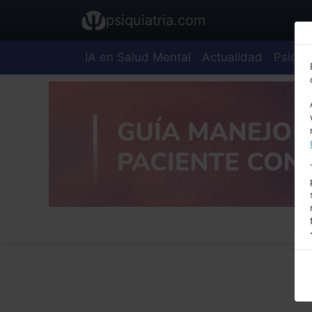
psiquiatria.com
IA en Salud Mental
Actualidad
Psiquia
E
A