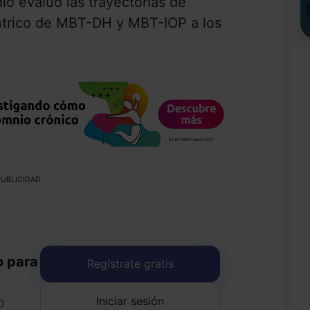
io evaluó las trayectorias de
ntrico de MBT-DH y MBT-IOP a los
UBLICIDAD
o para
Regístrate gratis
Iniciar sesión
o