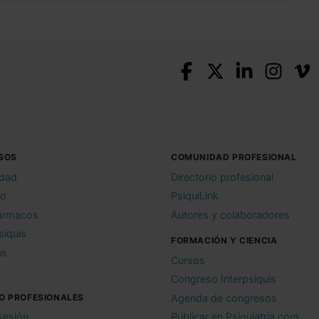
SOS
COMUNIDAD PROFESIONAL
idad
Directorio profesional
io
PsiquiLink
ármacos
Autores y colaboradores
siquis
FORMACIÓN Y CIENCIA
as
Cursos
Congreso Interpsiquis
O PROFESIONALES
Agenda de congresos
 sesión
Publicar en Psiquiatria.com