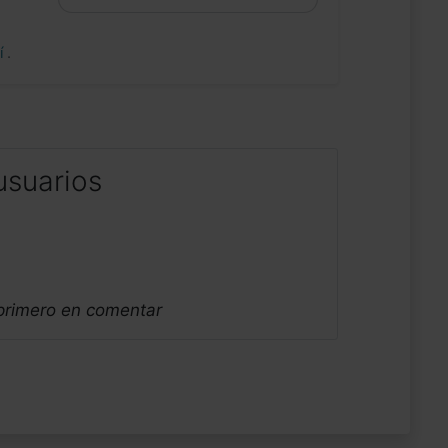
uí
.
usuarios
 primero en comentar