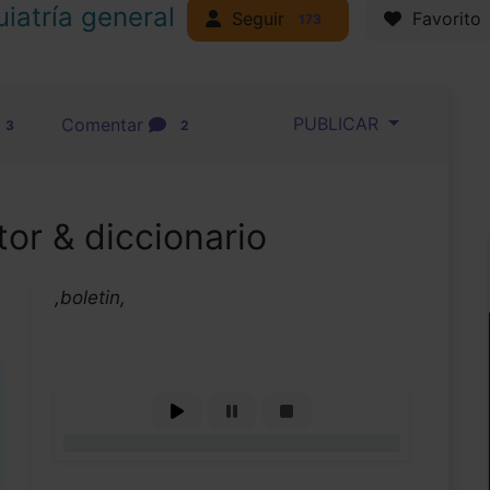
uiatría general
Seguir
Favorito
173
PUBLICAR
Comentar
3
2
tor & diccionario
,boletin,
0%