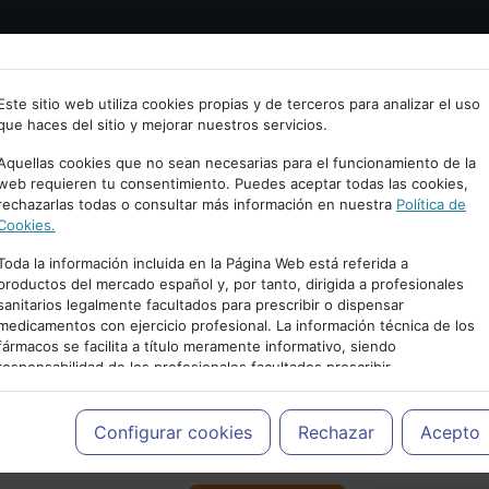
Bienvenid@ a psiquiatria.com
tría
Psicología
Neurociencia
Bienestar
Congreso
Este sitio web utiliza cookies propias y de terceros para analizar el uso
que haces del sitio y mejorar nuestros servicios.
scribe tu Email
Aquellas cookies que no sean necesarias para el funcionamiento de la
web requieren tu consentimiento. Puedes aceptar todas las cookies,
rechazarlas todas o consultar más información en nuestra
Política de
ccede o regístrate con tu email.
Cookies.
Toda la información incluida en la Página Web está referida a
productos del mercado español y, por tanto, dirigida a profesionales
sanitarios legalmente facultados para prescribir o dispensar
Cancelar
medicamentos con ejercicio profesional. La información técnica de los
PUBLICIDAD
fármacos se facilita a título meramente informativo, siendo
responsabilidad de los profesionales facultados prescribir
medicamentos y decidir, en cada caso concreto, el tratamiento más
adecuado a las necesidades del paciente.
Configurar cookies
Rechazar
Acepto