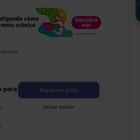
UBLICIDAD
o para
Regístrate gratis
Iniciar sesión
o
uí
.