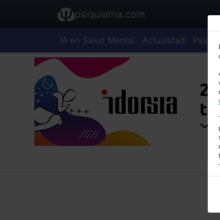
psiquiatria.com
IA en Salud Mental
Actualidad
Psiquia
E
A