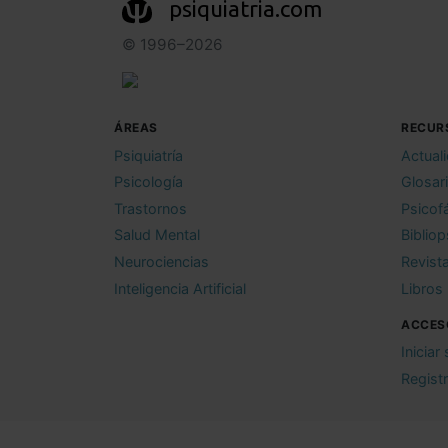
psiquiatria.com
© 1996–2026
ÁREAS
RECUR
Psiquiatría
Actual
Psicología
Glosar
Trastornos
Psicof
Salud Mental
Bibliop
Neurociencias
Revist
Inteligencia Artificial
Libros
ACCES
Iniciar
Regist