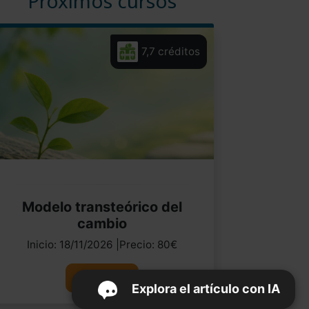
Próximos cursos
7,7 créditos
Modelo transteórico del
cambio
Inicio: 18/11/2026 |Precio: 80€
Ver curso
Explora el artículo con IA