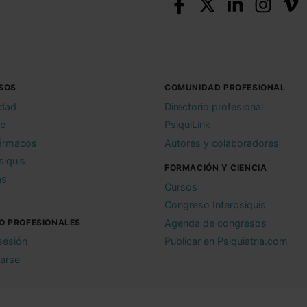
SOS
COMUNIDAD PROFESIONAL
idad
Directorio profesional
io
PsiquiLink
ármacos
Autores y colaboradores
siquis
FORMACIÓN Y CIENCIA
as
Cursos
Congreso Interpsiquis
O PROFESIONALES
Agenda de congresos
 sesión
Publicar en Psiquiatria.com
rarse