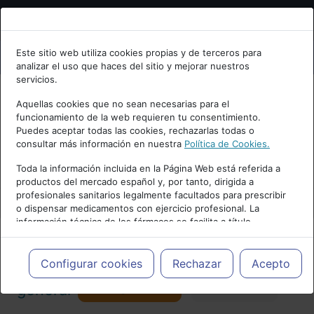
Bienvenid@ a psiquiatria.com
Este sitio web utiliza cookies propias y de terceros para
analizar el uso que haces del sitio y mejorar nuestros
Escribe tu Email
servicios.
Aquellas cookies que no sean necesarias para el
funcionamiento de la web requieren tu consentimiento.
Accede o regístrate con tu email.
Puedes aceptar todas las cookies, rechazarlas todas o
consultar más información en nuestra
Política de Cookies.
PUBLICIDAD
Toda la información incluida en la Página Web está referida a
productos del mercado español y, por tanto, dirigida a
Cancelar
profesionales sanitarios legalmente facultados para prescribir
o dispensar medicamentos con ejercicio profesional. La
información técnica de los fármacos se facilita a título
meramente informativo, siendo responsabilidad de los
profesionales facultados prescribir medicamentos y decidir, en
Actualidad y Artículos
|
Psiquiatría
cada caso concreto, el tratamiento más adecuado a las
Configurar cookies
Rechazar
Acepto
necesidades del paciente.
Seguir
general
Favorito
173