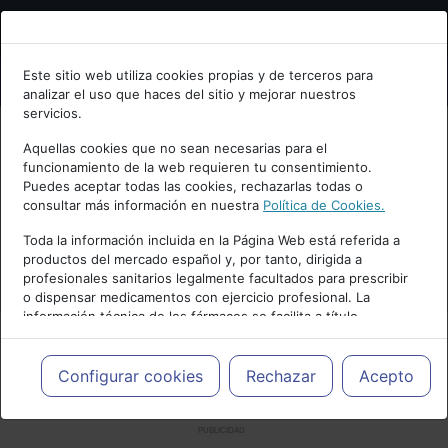
Bienvenid@ a psiquiatria.com
Este sitio web utiliza cookies propias y de terceros para
analizar el uso que haces del sitio y mejorar nuestros
Escribe tu Email
servicios.
Aquellas cookies que no sean necesarias para el
funcionamiento de la web requieren tu consentimiento.
Accede o regístrate con tu email.
Puedes aceptar todas las cookies, rechazarlas todas o
consultar más información en nuestra
Política de Cookies.
Toda la información incluida en la Página Web está referida a
productos del mercado español y, por tanto, dirigida a
Cancelar
profesionales sanitarios legalmente facultados para prescribir
o dispensar medicamentos con ejercicio profesional. La
información técnica de los fármacos se facilita a título
meramente informativo, siendo responsabilidad de los
profesionales facultados prescribir medicamentos y decidir, en
cada caso concreto, el tratamiento más adecuado a las
Configurar cookies
Rechazar
Acepto
necesidades del paciente.
PUBLICIDAD