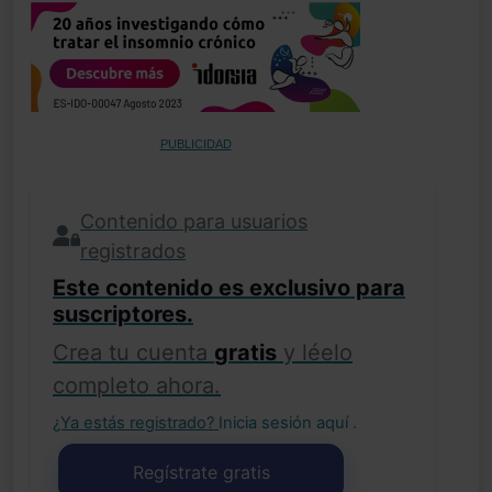
PUBLICIDAD
Contenido para usuarios
registrados
Este contenido es exclusivo para
suscriptores.
Crea tu cuenta
gratis
y léelo
completo ahora.
¿Ya estás registrado?
Inicia sesión aquí
.
Regístrate gratis