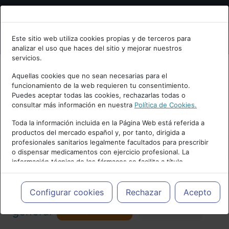
Bienvenid@ a psiquiatria.com
Este sitio web utiliza cookies propias y de terceros para
analizar el uso que haces del sitio y mejorar nuestros
Escribe tu Email
servicios.
Aquellas cookies que no sean necesarias para el
funcionamiento de la web requieren tu consentimiento.
Accede o regístrate con tu email.
Puedes aceptar todas las cookies, rechazarlas todas o
consultar más información en nuestra
Política de Cookies.
PUBLICIDAD
Toda la información incluida en la Página Web está referida a
productos del mercado español y, por tanto, dirigida a
Cancelar
profesionales sanitarios legalmente facultados para prescribir
o dispensar medicamentos con ejercicio profesional. La
información técnica de los fármacos se facilita a título
meramente informativo, siendo responsabilidad de los
profesionales facultados prescribir medicamentos y decidir, en
Actualidad y Artículos
|
Psiquiatría
cada caso concreto, el tratamiento más adecuado a las
Configurar cookies
Rechazar
Acepto
necesidades del paciente.
Seguir
general
Favorito
173