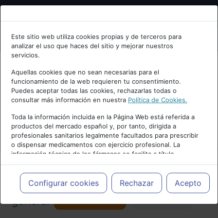
Bienvenid@ a psiquiatria.com
Este sitio web utiliza cookies propias y de terceros para
analizar el uso que haces del sitio y mejorar nuestros
Escribe tu Email
servicios.
Aquellas cookies que no sean necesarias para el
funcionamiento de la web requieren tu consentimiento.
Accede o regístrate con tu email.
Puedes aceptar todas las cookies, rechazarlas todas o
consultar más información en nuestra
Política de Cookies.
PUBLICIDAD
Toda la información incluida en la Página Web está referida a
productos del mercado español y, por tanto, dirigida a
Cancelar
profesionales sanitarios legalmente facultados para prescribir
o dispensar medicamentos con ejercicio profesional. La
información técnica de los fármacos se facilita a título
meramente informativo, siendo responsabilidad de los
profesionales facultados prescribir medicamentos y decidir, en
Actualidad y Artículos
|
Psiquiatría
cada caso concreto, el tratamiento más adecuado a las
Configurar cookies
Rechazar
Acepto
necesidades del paciente.
Seguir
general
Favorito
173