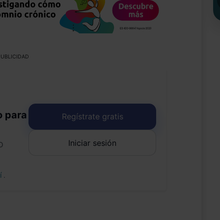
UBLICIDAD
o para
Regístrate gratis
Iniciar sesión
o
uí
.