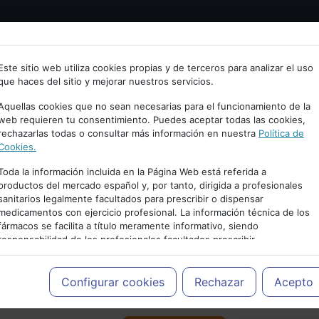
Bienvenid@ a psiquiatria.com
tría
Psicología
Neurociencia
Bienestar
Congreso
Este sitio web utiliza cookies propias y de terceros para analizar el uso
que haces del sitio y mejorar nuestros servicios.
scribe tu Email
Aquellas cookies que no sean necesarias para el funcionamiento de la
web requieren tu consentimiento. Puedes aceptar todas las cookies,
rechazarlas todas o consultar más información en nuestra
Política de
ccede o regístrate con tu email.
Cookies.
Toda la información incluida en la Página Web está referida a
productos del mercado español y, por tanto, dirigida a profesionales
sanitarios legalmente facultados para prescribir o dispensar
Cancelar
medicamentos con ejercicio profesional. La información técnica de los
PUBLICIDAD
fármacos se facilita a título meramente informativo, siendo
responsabilidad de los profesionales facultados prescribir
medicamentos y decidir, en cada caso concreto, el tratamiento más
adecuado a las necesidades del paciente.
Configurar cookies
Rechazar
Acepto