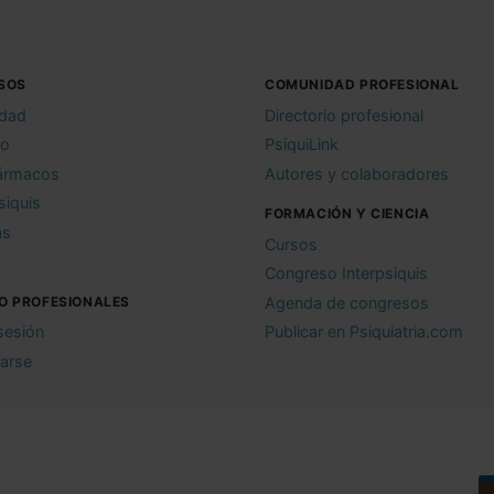
SOS
COMUNIDAD PROFESIONAL
idad
Directorio profesional
io
PsiquiLink
ármacos
Autores y colaboradores
siquis
FORMACIÓN Y CIENCIA
as
Cursos
Congreso Interpsiquis
O PROFESIONALES
Agenda de congresos
 sesión
Publicar en Psiquiatria.com
rarse