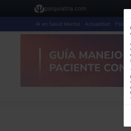
psiquiatria.com
IA en Salud Mental
Actualidad
Psiquia
E
A