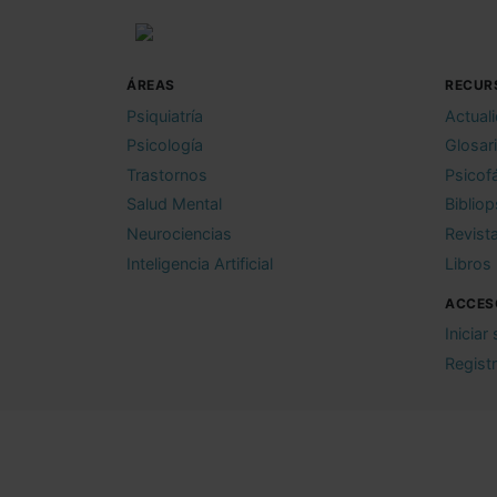
ÁREAS
RECUR
Psiquiatría
Actual
Psicología
Glosar
Trastornos
Psicof
Salud Mental
Bibliop
Neurociencias
Revist
Inteligencia Artificial
Libros
ACCES
Iniciar
Regist