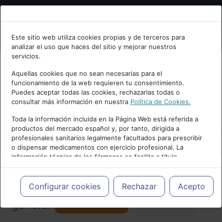
Bienvenid@ a psiquiatria.com
Este sitio web utiliza cookies propias y de terceros para
analizar el uso que haces del sitio y mejorar nuestros
Escribe tu Email
servicios.
Aquellas cookies que no sean necesarias para el
funcionamiento de la web requieren tu consentimiento.
Accede o regístrate con tu email.
Puedes aceptar todas las cookies, rechazarlas todas o
consultar más información en nuestra
Política de Cookies.
PUBLICIDAD
Toda la información incluida en la Página Web está referida a
productos del mercado español y, por tanto, dirigida a
Cancelar
profesionales sanitarios legalmente facultados para prescribir
o dispensar medicamentos con ejercicio profesional. La
información técnica de los fármacos se facilita a título
meramente informativo, siendo responsabilidad de los
profesionales facultados prescribir medicamentos y decidir, en
Actualidad y Artículos
|
Psiquiatría
cada caso concreto, el tratamiento más adecuado a las
Configurar cookies
Rechazar
Acepto
necesidades del paciente.
Seguir
general
Favorito
173