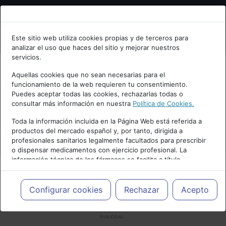
Bienvenid@ a psiquiatria.com
Este sitio web utiliza cookies propias y de terceros para
analizar el uso que haces del sitio y mejorar nuestros
Escribe tu Email
servicios.
Aquellas cookies que no sean necesarias para el
funcionamiento de la web requieren tu consentimiento.
Accede o regístrate con tu email.
Puedes aceptar todas las cookies, rechazarlas todas o
consultar más información en nuestra
Política de Cookies.
Toda la información incluida en la Página Web está referida a
productos del mercado español y, por tanto, dirigida a
Cancelar
profesionales sanitarios legalmente facultados para prescribir
o dispensar medicamentos con ejercicio profesional. La
información técnica de los fármacos se facilita a título
meramente informativo, siendo responsabilidad de los
profesionales facultados prescribir medicamentos y decidir, en
cada caso concreto, el tratamiento más adecuado a las
Configurar cookies
Rechazar
Acepto
necesidades del paciente.
PUBLICIDAD