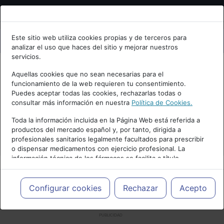
Bienvenid@ a psiquiatria.com
Este sitio web utiliza cookies propias y de terceros para
analizar el uso que haces del sitio y mejorar nuestros
Escribe tu Email
servicios.
Aquellas cookies que no sean necesarias para el
funcionamiento de la web requieren tu consentimiento.
Accede o regístrate con tu email.
Puedes aceptar todas las cookies, rechazarlas todas o
consultar más información en nuestra
Política de Cookies.
Toda la información incluida en la Página Web está referida a
productos del mercado español y, por tanto, dirigida a
Cancelar
profesionales sanitarios legalmente facultados para prescribir
o dispensar medicamentos con ejercicio profesional. La
información técnica de los fármacos se facilita a título
meramente informativo, siendo responsabilidad de los
profesionales facultados prescribir medicamentos y decidir, en
cada caso concreto, el tratamiento más adecuado a las
Configurar cookies
Rechazar
Acepto
necesidades del paciente.
PUBLICIDAD