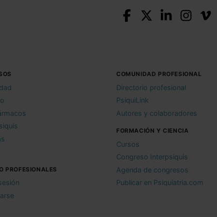
SOS
COMUNIDAD PROFESIONAL
idad
Directorio profesional
io
PsiquiLink
ármacos
Autores y colaboradores
siquis
FORMACIÓN Y CIENCIA
as
Cursos
Congreso Interpsiquis
O PROFESIONALES
Agenda de congresos
 sesión
Publicar en Psiquiatria.com
rarse