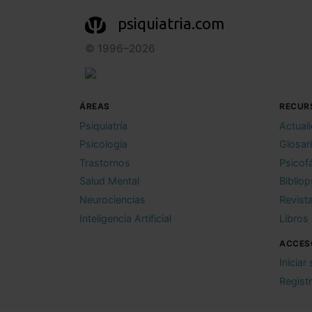
psiquiatria.com
© 1996–2026
ÁREAS
RECUR
Psiquiatría
Actual
Psicología
Glosar
Trastornos
Psicof
Salud Mental
Bibliop
Neurociencias
Revist
Inteligencia Artificial
Libros
ACCES
Iniciar
Regist