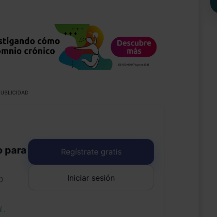
UBLICIDAD
o para
Regístrate gratis
Iniciar sesión
o
uí
.