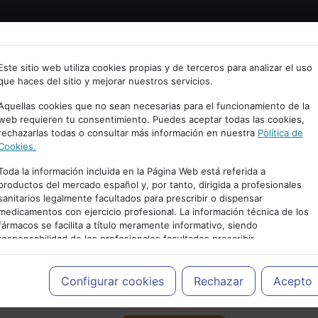
Bienvenid@ a psiquiatria.com
tría
Psicología
Neurociencia
Bienestar
Congreso
Este sitio web utiliza cookies propias y de terceros para analizar el uso
que haces del sitio y mejorar nuestros servicios.
scribe tu Email
Aquellas cookies que no sean necesarias para el funcionamiento de la
web requieren tu consentimiento. Puedes aceptar todas las cookies,
rechazarlas todas o consultar más información en nuestra
Política de
ccede o regístrate con tu email.
Cookies.
Toda la información incluida en la Página Web está referida a
productos del mercado español y, por tanto, dirigida a profesionales
sanitarios legalmente facultados para prescribir o dispensar
Cancelar
medicamentos con ejercicio profesional. La información técnica de los
PUBLICIDAD
fármacos se facilita a título meramente informativo, siendo
responsabilidad de los profesionales facultados prescribir
medicamentos y decidir, en cada caso concreto, el tratamiento más
adecuado a las necesidades del paciente.
Configurar cookies
Rechazar
Acepto