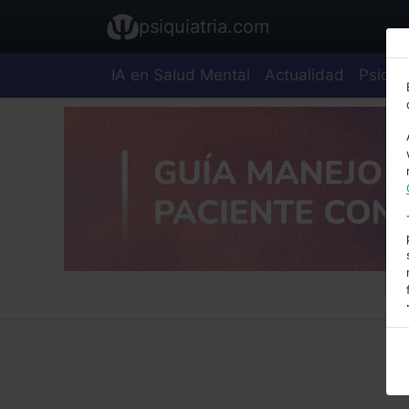
psiquiatria.com
IA en Salud Mental
Actualidad
Psiquia
E
A