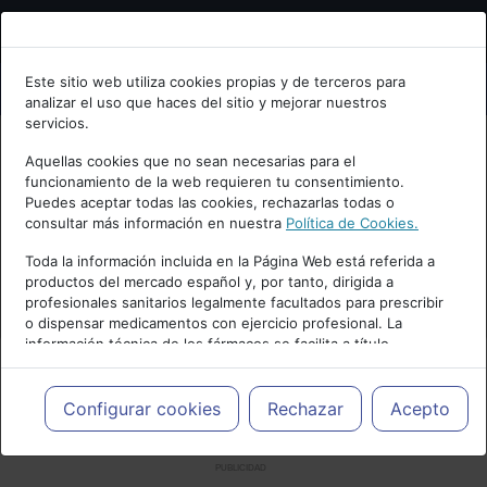
Bienvenid@ a psiquiatria.com
Este sitio web utiliza cookies propias y de terceros para
analizar el uso que haces del sitio y mejorar nuestros
Escribe tu Email
servicios.
Aquellas cookies que no sean necesarias para el
funcionamiento de la web requieren tu consentimiento.
Accede o regístrate con tu email.
Puedes aceptar todas las cookies, rechazarlas todas o
consultar más información en nuestra
Política de Cookies.
Toda la información incluida en la Página Web está referida a
productos del mercado español y, por tanto, dirigida a
Cancelar
profesionales sanitarios legalmente facultados para prescribir
o dispensar medicamentos con ejercicio profesional. La
información técnica de los fármacos se facilita a título
meramente informativo, siendo responsabilidad de los
profesionales facultados prescribir medicamentos y decidir, en
cada caso concreto, el tratamiento más adecuado a las
Configurar cookies
Rechazar
Acepto
necesidades del paciente.
PUBLICIDAD