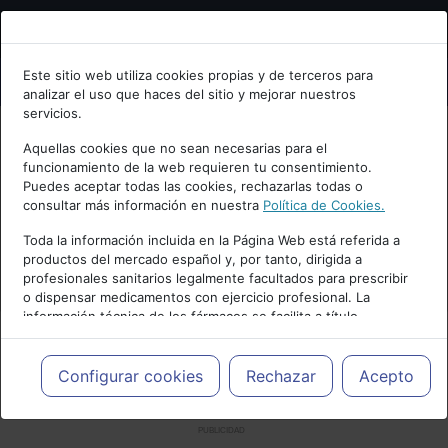
Bienvenid@ a psiquiatria.com
Este sitio web utiliza cookies propias y de terceros para
analizar el uso que haces del sitio y mejorar nuestros
Escribe tu Email
servicios.
Aquellas cookies que no sean necesarias para el
funcionamiento de la web requieren tu consentimiento.
Accede o regístrate con tu email.
Puedes aceptar todas las cookies, rechazarlas todas o
consultar más información en nuestra
Política de Cookies.
Toda la información incluida en la Página Web está referida a
productos del mercado español y, por tanto, dirigida a
Cancelar
profesionales sanitarios legalmente facultados para prescribir
o dispensar medicamentos con ejercicio profesional. La
información técnica de los fármacos se facilita a título
meramente informativo, siendo responsabilidad de los
profesionales facultados prescribir medicamentos y decidir, en
cada caso concreto, el tratamiento más adecuado a las
Configurar cookies
Rechazar
Acepto
necesidades del paciente.
PUBLICIDAD