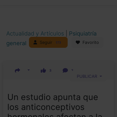
Actualidad y Artículos
|
Psiquiatría
Seguir
general
Favorito
173
3
2
PUBLICAR
Un estudio apunta que
los anticonceptivos
hormonales afectan a la