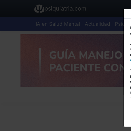
psiquiatria.com
IA en Salud Mental
Actualidad
Psiquia
E
A