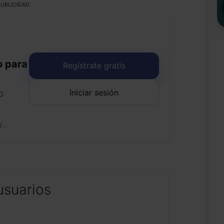
UBLICIDAD
o para
Regístrate gratis
Iniciar sesión
o
uí
.
usuarios