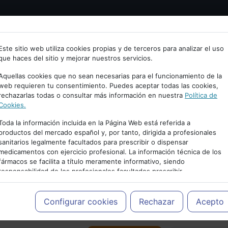
Bienvenid@ a psiquiatria.com
tría
Psicología
Neurociencia
Bienestar
Congreso
Este sitio web utiliza cookies propias y de terceros para analizar el uso
que haces del sitio y mejorar nuestros servicios.
scribe tu Email
Aquellas cookies que no sean necesarias para el funcionamiento de la
web requieren tu consentimiento. Puedes aceptar todas las cookies,
rechazarlas todas o consultar más información en nuestra
Política de
ccede o regístrate con tu email.
Cookies.
Toda la información incluida en la Página Web está referida a
productos del mercado español y, por tanto, dirigida a profesionales
sanitarios legalmente facultados para prescribir o dispensar
Cancelar
medicamentos con ejercicio profesional. La información técnica de los
PUBLICIDAD
fármacos se facilita a título meramente informativo, siendo
responsabilidad de los profesionales facultados prescribir
medicamentos y decidir, en cada caso concreto, el tratamiento más
adecuado a las necesidades del paciente.
Configurar cookies
Rechazar
Acepto