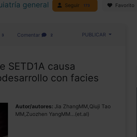
uiatría general
Seguir
Favorito
173
PUBLICAR
Comentar
3
2
de SETD1A causa
odesarrollo con facies
Autor/autores:
Jia ZhangMM,Qiuji Tao
MM,Zuozhen YangMM...(et.al)