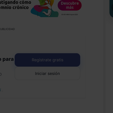
UBLICIDAD
o para
Regístrate gratis
Iniciar sesión
o
uí
.