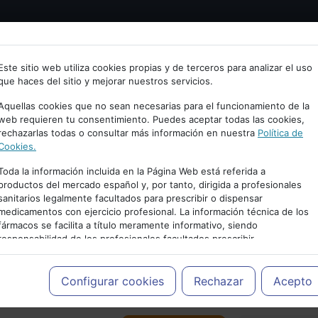
Bienvenid@ a psiquiatria.com
tría
Psicología
Neurociencia
Bienestar
Congreso
Este sitio web utiliza cookies propias y de terceros para analizar el uso
que haces del sitio y mejorar nuestros servicios.
scribe tu Email
Aquellas cookies que no sean necesarias para el funcionamiento de la
web requieren tu consentimiento. Puedes aceptar todas las cookies,
rechazarlas todas o consultar más información en nuestra
Política de
ccede o regístrate con tu email.
Cookies.
Toda la información incluida en la Página Web está referida a
productos del mercado español y, por tanto, dirigida a profesionales
sanitarios legalmente facultados para prescribir o dispensar
Cancelar
medicamentos con ejercicio profesional. La información técnica de los
PUBLICIDAD
fármacos se facilita a título meramente informativo, siendo
responsabilidad de los profesionales facultados prescribir
medicamentos y decidir, en cada caso concreto, el tratamiento más
adecuado a las necesidades del paciente.
Configurar cookies
Rechazar
Acepto