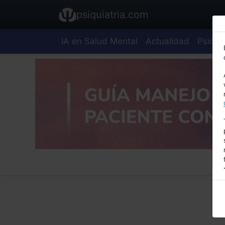
psiquiatria.com
IA en Salud Mental
Actualidad
Psiquia
E
A