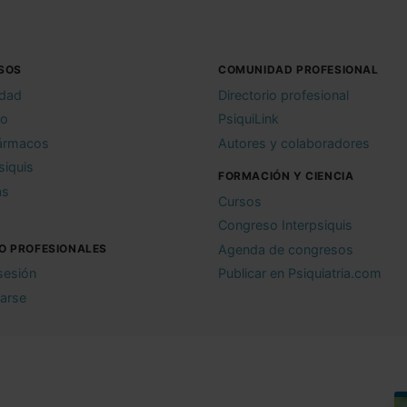
SOS
COMUNIDAD PROFESIONAL
idad
Directorio profesional
io
PsiquiLink
ármacos
Autores y colaboradores
siquis
FORMACIÓN Y CIENCIA
as
Cursos
Congreso Interpsiquis
O PROFESIONALES
Agenda de congresos
 sesión
Publicar en Psiquiatria.com
rarse