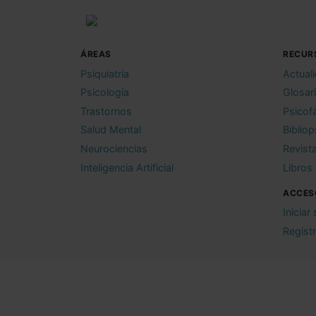
ÁREAS
RECUR
Psiquiatría
Actual
Psicología
Glosar
Trastornos
Psicof
Salud Mental
Bibliop
Neurociencias
Revist
Inteligencia Artificial
Libros
ACCES
Iniciar
Regist