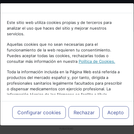
Bienvenid@ a psiquiatria.com
Este sitio web utiliza cookies propias y de terceros para
analizar el uso que haces del sitio y mejorar nuestros
Escribe tu Email
servicios.
Aquellas cookies que no sean necesarias para el
funcionamiento de la web requieren tu consentimiento.
Accede o regístrate con tu email.
Puedes aceptar todas las cookies, rechazarlas todas o
consultar más información en nuestra
Política de Cookies.
Toda la información incluida en la Página Web está referida a
productos del mercado español y, por tanto, dirigida a
Cancelar
profesionales sanitarios legalmente facultados para prescribir
o dispensar medicamentos con ejercicio profesional. La
información técnica de los fármacos se facilita a título
meramente informativo, siendo responsabilidad de los
profesionales facultados prescribir medicamentos y decidir, en
cada caso concreto, el tratamiento más adecuado a las
Configurar cookies
Rechazar
Acepto
necesidades del paciente.
PUBLICIDAD