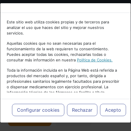
Bienvenid@ a psiquiatria.com
Este sitio web utiliza cookies propias y de terceros para
analizar el uso que haces del sitio y mejorar nuestros
Escribe tu Email
servicios.
Aquellas cookies que no sean necesarias para el
funcionamiento de la web requieren tu consentimiento.
Accede o regístrate con tu email.
Puedes aceptar todas las cookies, rechazarlas todas o
consultar más información en nuestra
Política de Cookies.
PUBLICIDAD
Toda la información incluida en la Página Web está referida a
productos del mercado español y, por tanto, dirigida a
Cancelar
profesionales sanitarios legalmente facultados para prescribir
o dispensar medicamentos con ejercicio profesional. La
información técnica de los fármacos se facilita a título
meramente informativo, siendo responsabilidad de los
profesionales facultados prescribir medicamentos y decidir, en
Actualidad y Artículos
|
Salud mental
cada caso concreto, el tratamiento más adecuado a las
Configurar cookies
Rechazar
Acepto
necesidades del paciente.
Seguir
Favorito
176