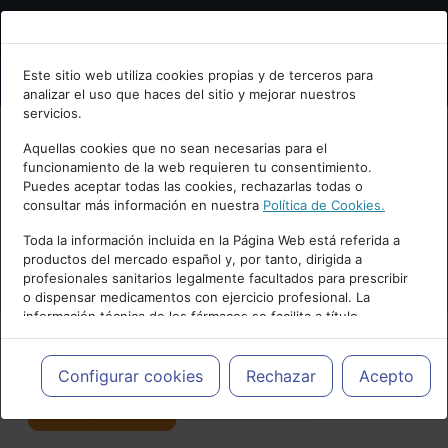
Bienvenid@ a psiquiatria.com
Este sitio web utiliza cookies propias y de terceros para
analizar el uso que haces del sitio y mejorar nuestros
Escribe tu Email
servicios.
Aquellas cookies que no sean necesarias para el
funcionamiento de la web requieren tu consentimiento.
Accede o regístrate con tu email.
Puedes aceptar todas las cookies, rechazarlas todas o
consultar más información en nuestra
Política de Cookies.
PUBLICIDAD
Toda la información incluida en la Página Web está referida a
productos del mercado español y, por tanto, dirigida a
Cancelar
profesionales sanitarios legalmente facultados para prescribir
o dispensar medicamentos con ejercicio profesional. La
información técnica de los fármacos se facilita a título
meramente informativo, siendo responsabilidad de los
profesionales facultados prescribir medicamentos y decidir, en
Actualidad y Artículos
|
Salud mental
cada caso concreto, el tratamiento más adecuado a las
Configurar cookies
Rechazar
Acepto
necesidades del paciente.
Seguir
Favorito
176