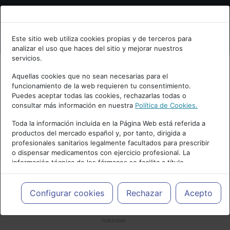
Bienvenid@ a psiquiatria.com
Este sitio web utiliza cookies propias y de terceros para
analizar el uso que haces del sitio y mejorar nuestros
Escribe tu Email
servicios.
Aquellas cookies que no sean necesarias para el
funcionamiento de la web requieren tu consentimiento.
Accede o regístrate con tu email.
Puedes aceptar todas las cookies, rechazarlas todas o
consultar más información en nuestra
Política de Cookies.
Toda la información incluida en la Página Web está referida a
productos del mercado español y, por tanto, dirigida a
Cancelar
profesionales sanitarios legalmente facultados para prescribir
o dispensar medicamentos con ejercicio profesional. La
información técnica de los fármacos se facilita a título
meramente informativo, siendo responsabilidad de los
profesionales facultados prescribir medicamentos y decidir, en
cada caso concreto, el tratamiento más adecuado a las
Configurar cookies
Rechazar
Acepto
necesidades del paciente.
PUBLICIDAD