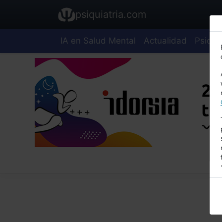
psiquiatria.com
IA en Salud Mental
Actualidad
Psiquia
E
A