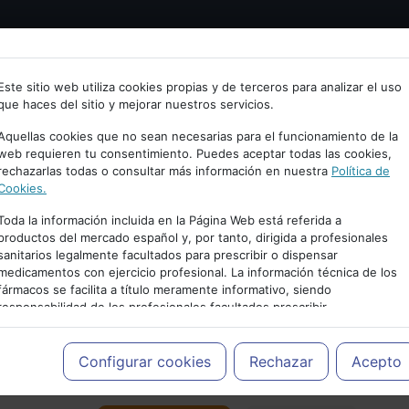
Bienvenid@ a psiquiatria.com
tría
Psicología
Neurociencia
Bienestar
Congreso
Este sitio web utiliza cookies propias y de terceros para analizar el uso
que haces del sitio y mejorar nuestros servicios.
scribe tu Email
Aquellas cookies que no sean necesarias para el funcionamiento de la
web requieren tu consentimiento. Puedes aceptar todas las cookies,
rechazarlas todas o consultar más información en nuestra
Política de
ccede o regístrate con tu email.
Cookies.
Toda la información incluida en la Página Web está referida a
productos del mercado español y, por tanto, dirigida a profesionales
sanitarios legalmente facultados para prescribir o dispensar
Cancelar
medicamentos con ejercicio profesional. La información técnica de los
PUBLICIDAD
fármacos se facilita a título meramente informativo, siendo
responsabilidad de los profesionales facultados prescribir
medicamentos y decidir, en cada caso concreto, el tratamiento más
adecuado a las necesidades del paciente.
Configurar cookies
Rechazar
Acepto