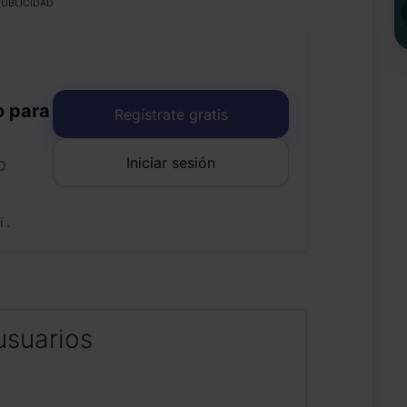
UBLICIDAD
o para
Regístrate gratis
Iniciar sesión
o
uí
.
usuarios