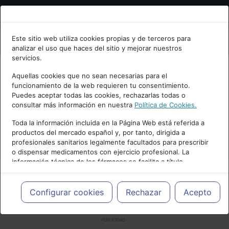
Bienvenid@ a psiquiatria.com
Este sitio web utiliza cookies propias y de terceros para
analizar el uso que haces del sitio y mejorar nuestros
Escribe tu Email
servicios.
Aquellas cookies que no sean necesarias para el
funcionamiento de la web requieren tu consentimiento.
Accede o regístrate con tu email.
Puedes aceptar todas las cookies, rechazarlas todas o
consultar más información en nuestra
Política de Cookies.
Toda la información incluida en la Página Web está referida a
productos del mercado español y, por tanto, dirigida a
Cancelar
profesionales sanitarios legalmente facultados para prescribir
o dispensar medicamentos con ejercicio profesional. La
información técnica de los fármacos se facilita a título
meramente informativo, siendo responsabilidad de los
profesionales facultados prescribir medicamentos y decidir, en
cada caso concreto, el tratamiento más adecuado a las
Configurar cookies
Rechazar
Acepto
necesidades del paciente.
PUBLICIDAD