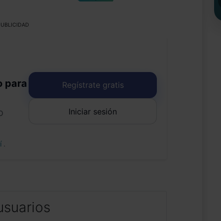
UBLICIDAD
o para
Regístrate gratis
Iniciar sesión
o
uí
.
usuarios