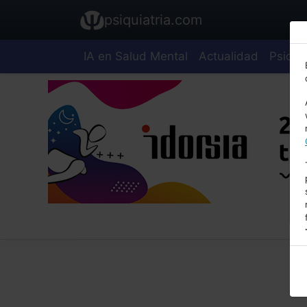
psiquiatria.com
IA en Salud Mental
Actualidad
Psiquia
E
A