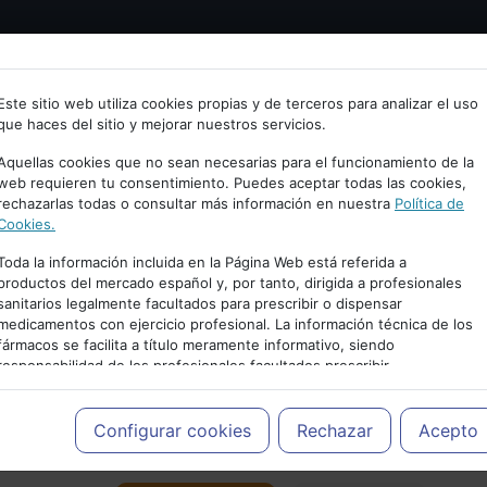
Bienvenid@ a psiquiatria.com
tría
Psicología
Neurociencia
Bienestar
Congreso
Este sitio web utiliza cookies propias y de terceros para analizar el uso
que haces del sitio y mejorar nuestros servicios.
scribe tu Email
Aquellas cookies que no sean necesarias para el funcionamiento de la
web requieren tu consentimiento. Puedes aceptar todas las cookies,
rechazarlas todas o consultar más información en nuestra
Política de
ccede o regístrate con tu email.
Cookies.
Toda la información incluida en la Página Web está referida a
productos del mercado español y, por tanto, dirigida a profesionales
sanitarios legalmente facultados para prescribir o dispensar
Cancelar
medicamentos con ejercicio profesional. La información técnica de los
PUBLICIDAD
fármacos se facilita a título meramente informativo, siendo
responsabilidad de los profesionales facultados prescribir
medicamentos y decidir, en cada caso concreto, el tratamiento más
adecuado a las necesidades del paciente.
Configurar cookies
Rechazar
Acepto