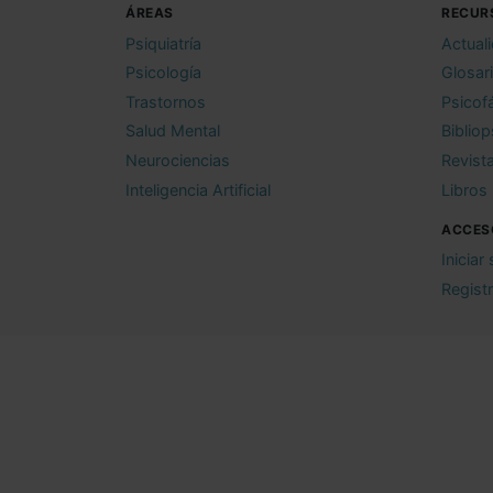
ÁREAS
RECUR
Psiquiatría
Actual
Psicología
Glosar
Trastornos
Psicof
Salud Mental
Bibliop
Neurociencias
Revist
Inteligencia Artificial
Libros
ACCES
Iniciar
Regist