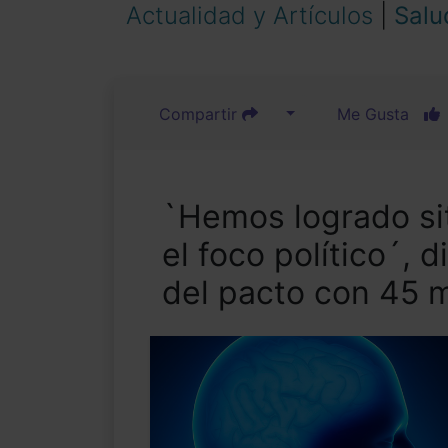
Actualidad y Artículos
|
Salu
Compartir
Me Gusta
`Hemos logrado sit
el foco político´, 
del pacto con 45 