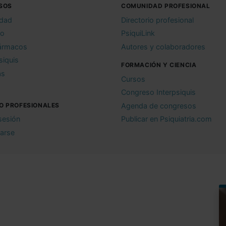
SOS
COMUNIDAD PROFESIONAL
idad
Directorio profesional
io
PsiquiLink
ármacos
Autores y colaboradores
siquis
FORMACIÓN Y CIENCIA
as
Cursos
Congreso Interpsiquis
O PROFESIONALES
Agenda de congresos
 sesión
Publicar en Psiquiatria.com
rarse