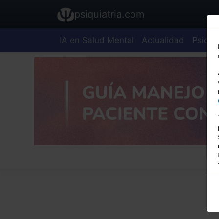
psiquiatria.com
IA en Salud Mental
Actualidad
Psiquia
E
A