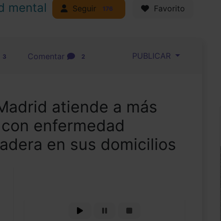
d mental
Seguir
Favorito
176
PUBLICAR
Comentar
3
2
adrid atiende a más
s con enfermedad
adera en sus domicilios