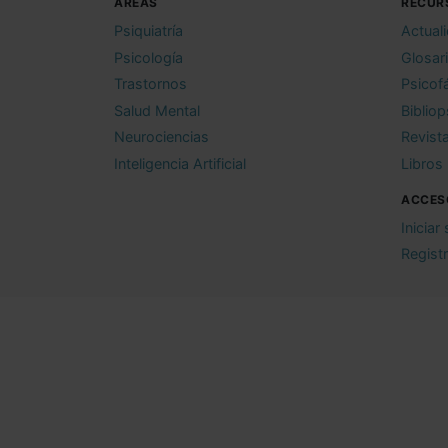
ÁREAS
RECUR
Psiquiatría
Actual
Psicología
Glosar
Trastornos
Psicof
Salud Mental
Bibliop
Neurociencias
Revist
Inteligencia Artificial
Libros
ACCES
Iniciar
Regist