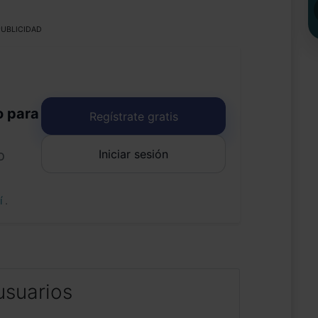
UBLICIDAD
o para
Regístrate gratis
Iniciar sesión
o
uí
.
usuarios