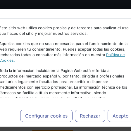
Bienvenid@ a psiquiatria.com
tría
Psicología
Neurociencia
Bienestar
Congreso
Este sitio web utiliza cookies propias y de terceros para analizar el uso
que haces del sitio y mejorar nuestros servicios.
scribe tu Email
Aquellas cookies que no sean necesarias para el funcionamiento de la
web requieren tu consentimiento. Puedes aceptar todas las cookies,
rechazarlas todas o consultar más información en nuestra
Política de
ccede o regístrate con tu email.
Cookies.
Toda la información incluida en la Página Web está referida a
productos del mercado español y, por tanto, dirigida a profesionales
sanitarios legalmente facultados para prescribir o dispensar
Cancelar
medicamentos con ejercicio profesional. La información técnica de los
PUBLICIDAD
fármacos se facilita a título meramente informativo, siendo
responsabilidad de los profesionales facultados prescribir
medicamentos y decidir, en cada caso concreto, el tratamiento más
adecuado a las necesidades del paciente.
Configurar cookies
Rechazar
Acepto