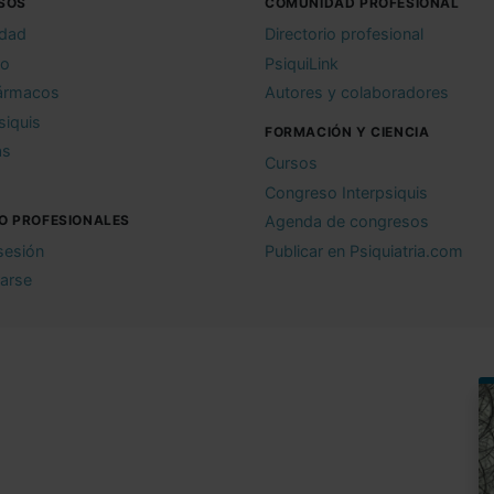
SOS
COMUNIDAD PROFESIONAL
idad
Directorio profesional
io
PsiquiLink
ármacos
Autores y colaboradores
siquis
FORMACIÓN Y CIENCIA
as
Cursos
Congreso Interpsiquis
O PROFESIONALES
Agenda de congresos
 sesión
Publicar en Psiquiatria.com
rarse