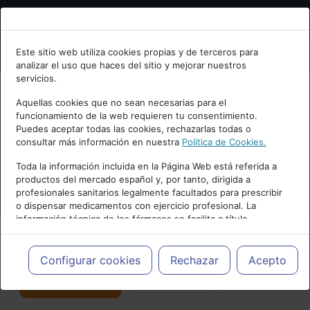
Bienvenid@ a psiquiatria.com
Este sitio web utiliza cookies propias y de terceros para
analizar el uso que haces del sitio y mejorar nuestros
Escribe tu Email
servicios.
Aquellas cookies que no sean necesarias para el
funcionamiento de la web requieren tu consentimiento.
Accede o regístrate con tu email.
Puedes aceptar todas las cookies, rechazarlas todas o
consultar más información en nuestra
Política de Cookies.
PUBLICIDAD
Toda la información incluida en la Página Web está referida a
productos del mercado español y, por tanto, dirigida a
Cancelar
profesionales sanitarios legalmente facultados para prescribir
o dispensar medicamentos con ejercicio profesional. La
información técnica de los fármacos se facilita a título
meramente informativo, siendo responsabilidad de los
profesionales facultados prescribir medicamentos y decidir, en
Actualidad y Artículos
|
Salud mental
cada caso concreto, el tratamiento más adecuado a las
Configurar cookies
Rechazar
Acepto
necesidades del paciente.
Seguir
Favorito
176