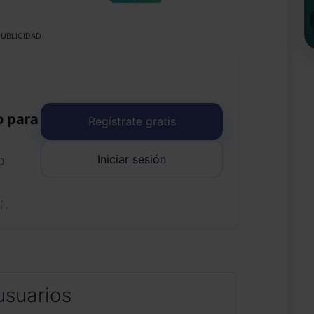
UBLICIDAD
o para
Regístrate gratis
Iniciar sesión
o
uí
.
usuarios