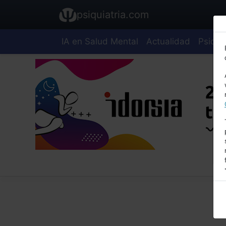
psiquiatria.com
IA en Salud Mental
Actualidad
Psiquia
E
A