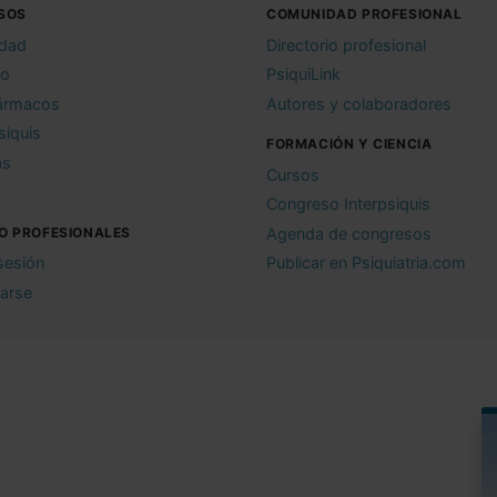
SOS
COMUNIDAD PROFESIONAL
idad
Directorio profesional
io
PsiquiLink
ármacos
Autores y colaboradores
siquis
FORMACIÓN Y CIENCIA
as
Cursos
Congreso Interpsiquis
O PROFESIONALES
Agenda de congresos
 sesión
Publicar en Psiquiatria.com
rarse