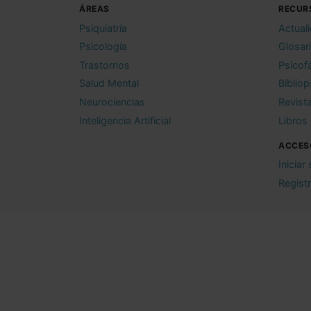
ÁREAS
RECUR
Psiquiatría
Actual
Psicología
Glosar
Trastornos
Psicof
Salud Mental
Bibliop
Neurociencias
Revist
Inteligencia Artificial
Libros
ACCES
Iniciar
Regist