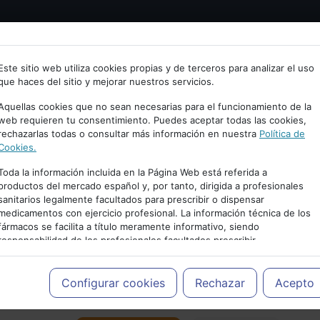
Bienvenid@ a psiquiatria.com
tría
Psicología
Neurociencia
Bienestar
Congreso
Este sitio web utiliza cookies propias y de terceros para analizar el uso
que haces del sitio y mejorar nuestros servicios.
scribe tu Email
Aquellas cookies que no sean necesarias para el funcionamiento de la
web requieren tu consentimiento. Puedes aceptar todas las cookies,
rechazarlas todas o consultar más información en nuestra
Política de
ccede o regístrate con tu email.
Cookies.
Toda la información incluida en la Página Web está referida a
productos del mercado español y, por tanto, dirigida a profesionales
sanitarios legalmente facultados para prescribir o dispensar
Cancelar
medicamentos con ejercicio profesional. La información técnica de los
PUBLICIDAD
fármacos se facilita a título meramente informativo, siendo
responsabilidad de los profesionales facultados prescribir
medicamentos y decidir, en cada caso concreto, el tratamiento más
adecuado a las necesidades del paciente.
Configurar cookies
Rechazar
Acepto