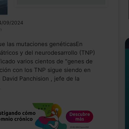
0%
14/09/2024
n
e las mutaciones genéticasEn
átricos y del neurodesarrollo (TNP)
ificado varios cientos de "genes de
lación con los TNP sigue siendo en
 David Panchision , jefe de la
.