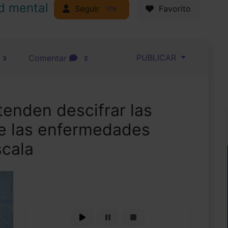
d mental
Seguir
Favorito
176
PUBLICAR
Comentar
3
2
tenden descifrar las
de las enfermedades
scala