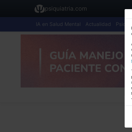
psiquiatria.com
IA en Salud Mental
Actualidad
Psiquia
E
A