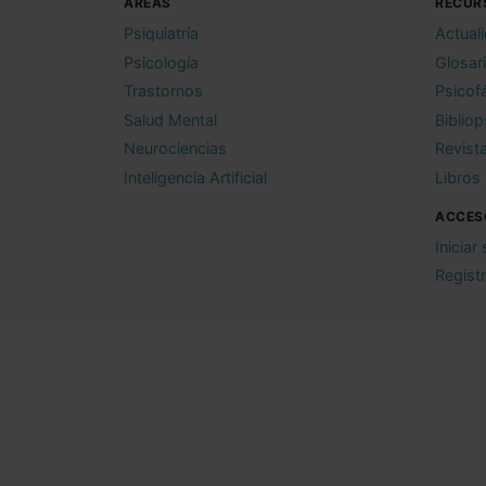
ÁREAS
RECUR
Psiquiatría
Actual
Psicología
Glosar
Trastornos
Psicof
Salud Mental
Bibliop
Neurociencias
Revist
Inteligencia Artificial
Libros
ACCES
Iniciar
Regist