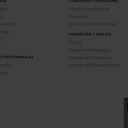
SOS
COMUNIDAD PROFESIONAL
idad
Directorio profesional
io
PsiquiLink
ármacos
Autores y colaboradores
siquis
FORMACIÓN Y CIENCIA
as
Cursos
Congreso Interpsiquis
O PROFESIONALES
Agenda de congresos
 sesión
Publicar en Psiquiatria.com
rarse