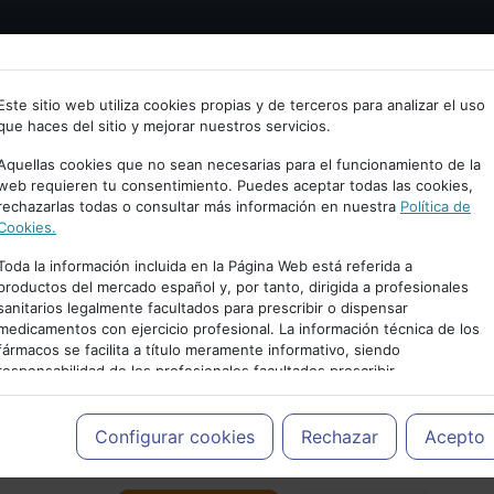
Bienvenid@ a psiquiatria.com
tría
Psicología
Neurociencia
Bienestar
Congreso
Este sitio web utiliza cookies propias y de terceros para analizar el uso
que haces del sitio y mejorar nuestros servicios.
scribe tu Email
Aquellas cookies que no sean necesarias para el funcionamiento de la
web requieren tu consentimiento. Puedes aceptar todas las cookies,
rechazarlas todas o consultar más información en nuestra
Política de
ccede o regístrate con tu email.
Cookies.
Toda la información incluida en la Página Web está referida a
productos del mercado español y, por tanto, dirigida a profesionales
sanitarios legalmente facultados para prescribir o dispensar
Cancelar
medicamentos con ejercicio profesional. La información técnica de los
PUBLICIDAD
fármacos se facilita a título meramente informativo, siendo
responsabilidad de los profesionales facultados prescribir
medicamentos y decidir, en cada caso concreto, el tratamiento más
adecuado a las necesidades del paciente.
Configurar cookies
Rechazar
Acepto