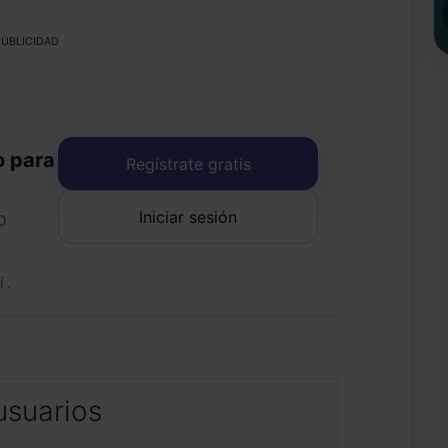
UBLICIDAD
o para
Regístrate gratis
Iniciar sesión
o
uí
.
usuarios