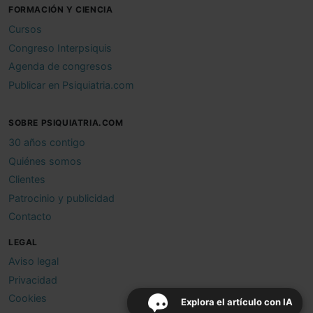
FORMACIÓN Y CIENCIA
Cursos
Congreso Interpsiquis
Agenda de congresos
Publicar en Psiquiatria.com
SOBRE PSIQUIATRIA.COM
30 años contigo
Quiénes somos
Clientes
Patrocinio y publicidad
Contacto
LEGAL
Aviso legal
Privacidad
Cookies
Explora el artículo con IA