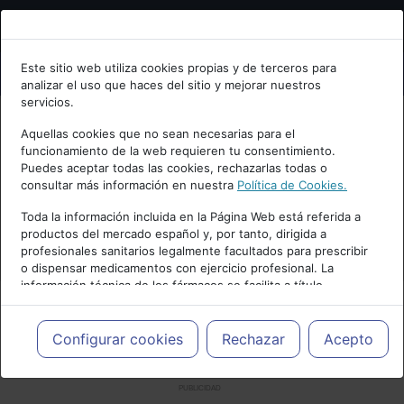
Bienvenid@ a psiquiatria.com
Este sitio web utiliza cookies propias y de terceros para
analizar el uso que haces del sitio y mejorar nuestros
Escribe tu Email
servicios.
Aquellas cookies que no sean necesarias para el
funcionamiento de la web requieren tu consentimiento.
Accede o regístrate con tu email.
Puedes aceptar todas las cookies, rechazarlas todas o
consultar más información en nuestra
Política de Cookies.
Toda la información incluida en la Página Web está referida a
productos del mercado español y, por tanto, dirigida a
Cancelar
profesionales sanitarios legalmente facultados para prescribir
o dispensar medicamentos con ejercicio profesional. La
información técnica de los fármacos se facilita a título
meramente informativo, siendo responsabilidad de los
profesionales facultados prescribir medicamentos y decidir, en
cada caso concreto, el tratamiento más adecuado a las
Configurar cookies
Rechazar
Acepto
necesidades del paciente.
PUBLICIDAD