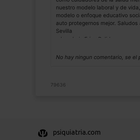
nuestro modelo laboral y de vid
modelo o enfoque educativo soci
auto protegernos mejor. Saludos 
Sevilla
Jose Luis Frias Pulido
Médico - España
Fecha: 29/05/2026
No hay ningun comentario, se el
79636
psiquiatria.com