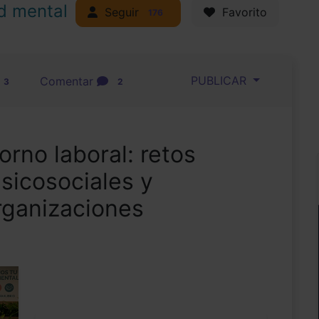
d mental
Seguir
Favorito
176
PUBLICAR
Comentar
3
2
orno laboral: retos
psicosociales y
rganizaciones