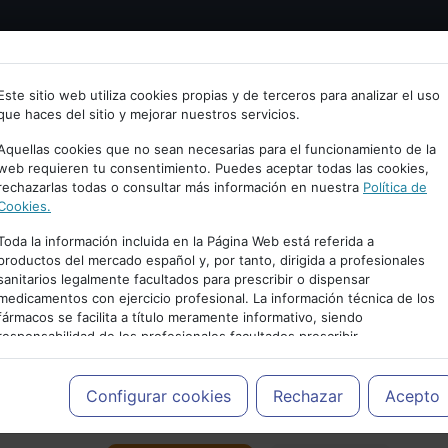
Bienvenid@ a psiquiatria.com
tría
Psicología
Neurociencia
Bienestar
Congreso
Este sitio web utiliza cookies propias y de terceros para analizar el uso
que haces del sitio y mejorar nuestros servicios.
scribe tu Email
Aquellas cookies que no sean necesarias para el funcionamiento de la
web requieren tu consentimiento. Puedes aceptar todas las cookies,
rechazarlas todas o consultar más información en nuestra
Política de
ccede o regístrate con tu email.
Cookies.
Toda la información incluida en la Página Web está referida a
productos del mercado español y, por tanto, dirigida a profesionales
sanitarios legalmente facultados para prescribir o dispensar
Cancelar
medicamentos con ejercicio profesional. La información técnica de los
PUBLICIDAD
fármacos se facilita a título meramente informativo, siendo
responsabilidad de los profesionales facultados prescribir
medicamentos y decidir, en cada caso concreto, el tratamiento más
adecuado a las necesidades del paciente.
Configurar cookies
Rechazar
Acepto