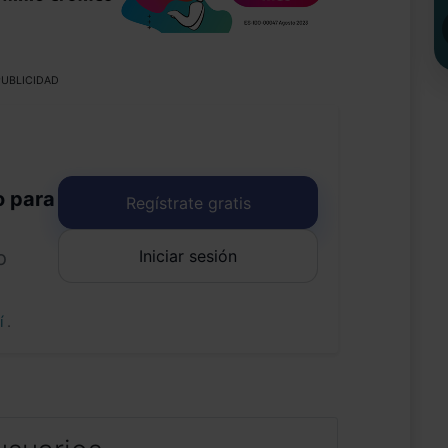
UBLICIDAD
o para
Regístrate gratis
Iniciar sesión
o
uí
.