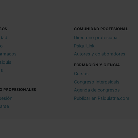
SOS
COMUNIDAD PROFESIONAL
idad
Directorio profesional
io
PsiquiLink
ármacos
Autores y colaboradores
siquis
FORMACIÓN Y CIENCIA
as
Cursos
Congreso Interpsiquis
O PROFESIONALES
Agenda de congresos
 sesión
Publicar en Psiquiatria.com
rarse