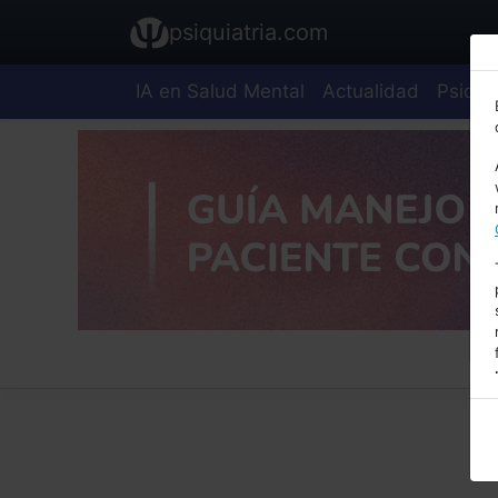
psiquiatria.com
IA en Salud Mental
Actualidad
Psiquia
E
A