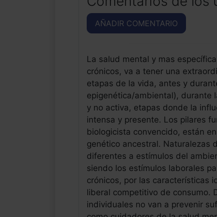
Comentarios de los 
AÑADIR COMENTARIO
La salud mental y mas específicam
crónicos, va a tener una extraord
etapas de la vida, antes y durant
epigenética/ambiental), durante l
y no activa, etapas donde la inf
intensa y presente. Los pilares f
biologicista convencido, están e
genético ancestral. Naturalezas 
diferentes a estímulos del ambie
siendo los estímulos laborales p
crónicos, por las características 
liberal competitivo de consumo. D
individuales no van a prevenir su
como cuidadores de la salud men