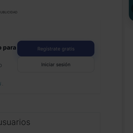
UBLICIDAD
o para
Regístrate gratis
Iniciar sesión
o
uí
.
usuarios