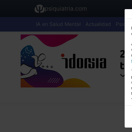
psiquiatria.com
IA en Salud Mental
Actualidad
Psiquia
E
A