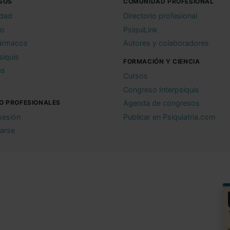
SOS
COMUNIDAD PROFESIONAL
idad
Directorio profesional
io
PsiquiLink
ármacos
Autores y colaboradores
siquis
FORMACIÓN Y CIENCIA
as
Cursos
Congreso Interpsiquis
O PROFESIONALES
Agenda de congresos
 sesión
Publicar en Psiquiatria.com
rarse