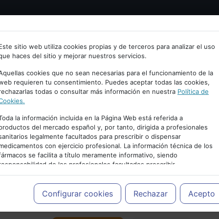
Bienvenid@ a psiquiatria.com
tría
Psicología
Neurociencia
Bienestar
Congreso
Este sitio web utiliza cookies propias y de terceros para analizar el uso
que haces del sitio y mejorar nuestros servicios.
scribe tu Email
Aquellas cookies que no sean necesarias para el funcionamiento de la
web requieren tu consentimiento. Puedes aceptar todas las cookies,
rechazarlas todas o consultar más información en nuestra
Política de
ccede o regístrate con tu email.
Cookies.
Toda la información incluida en la Página Web está referida a
productos del mercado español y, por tanto, dirigida a profesionales
sanitarios legalmente facultados para prescribir o dispensar
Cancelar
medicamentos con ejercicio profesional. La información técnica de los
PUBLICIDAD
fármacos se facilita a título meramente informativo, siendo
responsabilidad de los profesionales facultados prescribir
medicamentos y decidir, en cada caso concreto, el tratamiento más
adecuado a las necesidades del paciente.
Configurar cookies
Rechazar
Acepto