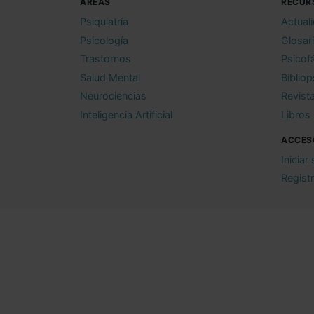
ÁREAS
RECUR
Psiquiatría
Actual
Psicología
Glosar
Trastornos
Psicof
Salud Mental
Bibliop
Neurociencias
Revist
Inteligencia Artificial
Libros
ACCES
Iniciar
Regist