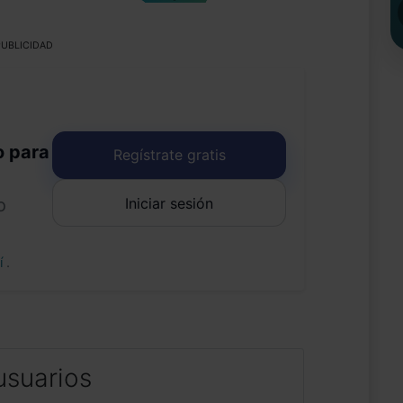
UBLICIDAD
o para
Regístrate gratis
Iniciar sesión
o
uí
.
usuarios