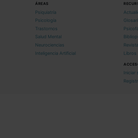
ÁREAS
RECUR
Psiquiatría
Actual
Psicología
Glosar
Trastornos
Psicof
Salud Mental
Bibliop
Neurociencias
Revist
Inteligencia Artificial
Libros
ACCES
Iniciar
Regist