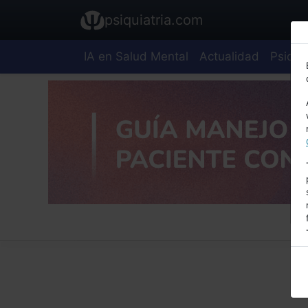
psiquiatria.com
IA en Salud Mental
Actualidad
Psiquia
E
A