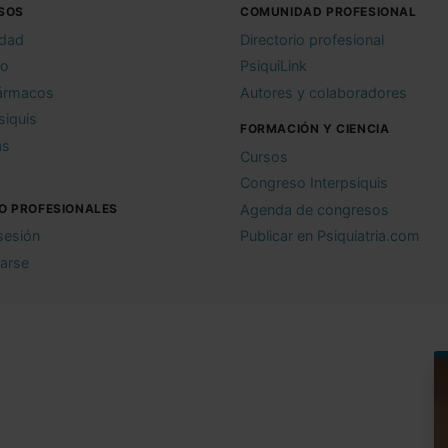
SOS
COMUNIDAD PROFESIONAL
idad
Directorio profesional
io
PsiquiLink
ármacos
Autores y colaboradores
siquis
FORMACIÓN Y CIENCIA
as
Cursos
Congreso Interpsiquis
O PROFESIONALES
Agenda de congresos
 sesión
Publicar en Psiquiatria.com
rarse