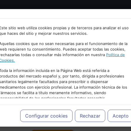
Bienvenid@ a psiquiatria.com
tría
Psicología
Neurociencia
Bienestar
Congreso
Este sitio web utiliza cookies propias y de terceros para analizar el uso
que haces del sitio y mejorar nuestros servicios.
scribe tu Email
Aquellas cookies que no sean necesarias para el funcionamiento de la
web requieren tu consentimiento. Puedes aceptar todas las cookies,
rechazarlas todas o consultar más información en nuestra
Política de
ccede o regístrate con tu email.
Cookies.
Toda la información incluida en la Página Web está referida a
productos del mercado español y, por tanto, dirigida a profesionales
sanitarios legalmente facultados para prescribir o dispensar
Cancelar
medicamentos con ejercicio profesional. La información técnica de los
PUBLICIDAD
fármacos se facilita a título meramente informativo, siendo
responsabilidad de los profesionales facultados prescribir
medicamentos y decidir, en cada caso concreto, el tratamiento más
adecuado a las necesidades del paciente.
Configurar cookies
Rechazar
Acepto