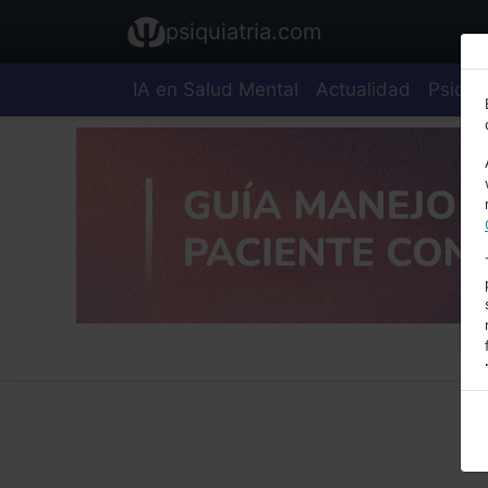
psiquiatria.com
IA en Salud Mental
Actualidad
Psiquia
E
A