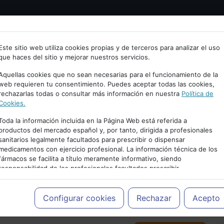
Bienvenid@ a psiquiatria.com
tría
Psicología
Neurociencia
Bienestar
Congreso
Este sitio web utiliza cookies propias y de terceros para analizar el uso
que haces del sitio y mejorar nuestros servicios.
scribe tu Email
Aquellas cookies que no sean necesarias para el funcionamiento de la
web requieren tu consentimiento. Puedes aceptar todas las cookies,
rechazarlas todas o consultar más información en nuestra
Política de
ccede o regístrate con tu email.
Cookies.
Toda la información incluida en la Página Web está referida a
productos del mercado español y, por tanto, dirigida a profesionales
sanitarios legalmente facultados para prescribir o dispensar
Cancelar
medicamentos con ejercicio profesional. La información técnica de los
PUBLICIDAD
fármacos se facilita a título meramente informativo, siendo
responsabilidad de los profesionales facultados prescribir
medicamentos y decidir, en cada caso concreto, el tratamiento más
adecuado a las necesidades del paciente.
Configurar cookies
Rechazar
Acepto