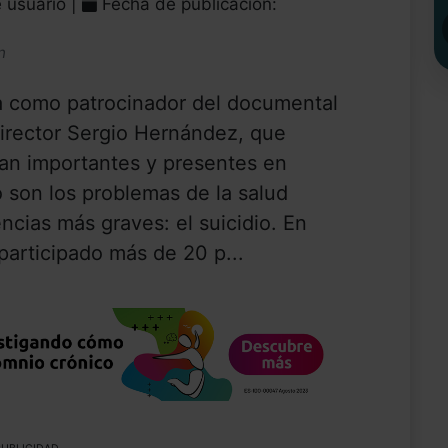
e usuario |
Fecha de publicación:
n
a como patrocinador del documental
 director Sergio Hernández, que
tan importantes y presentes en
 son los problemas de la salud
cias más graves: el suicidio. En
participado más de 20 p...