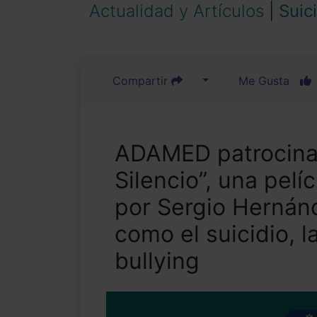
Actualidad y Artículos
|
Suic
Compartir
Me Gusta
ADAMED patrocina 
Silencio”, una pelí
por Sergio Hernán
como el suicidio, l
bullying