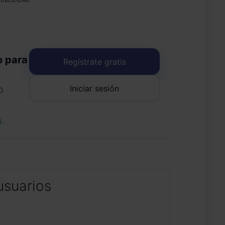
UBLICIDAD
o para
Regístrate gratis
Iniciar sesión
o
uí
.
usuarios