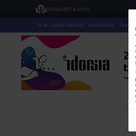
psiquiatria.com
IA en Salud Mental
Actualidad
Psiquia
E
A