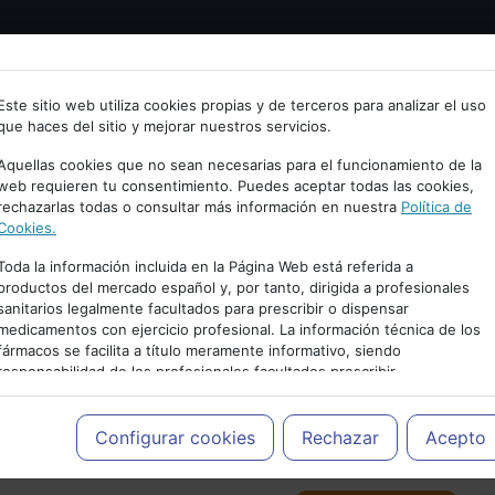
Bienvenid@ a psiquiatria.com
tría
Psicología
Neurociencia
Bienestar
Congreso
Este sitio web utiliza cookies propias y de terceros para analizar el uso
que haces del sitio y mejorar nuestros servicios.
scribe tu Email
Aquellas cookies que no sean necesarias para el funcionamiento de la
web requieren tu consentimiento. Puedes aceptar todas las cookies,
rechazarlas todas o consultar más información en nuestra
Política de
ccede o regístrate con tu email.
Cookies.
Toda la información incluida en la Página Web está referida a
productos del mercado español y, por tanto, dirigida a profesionales
sanitarios legalmente facultados para prescribir o dispensar
Cancelar
medicamentos con ejercicio profesional. La información técnica de los
PUBLICIDAD
fármacos se facilita a título meramente informativo, siendo
responsabilidad de los profesionales facultados prescribir
medicamentos y decidir, en cada caso concreto, el tratamiento más
adecuado a las necesidades del paciente.
Configurar cookies
Rechazar
Acepto