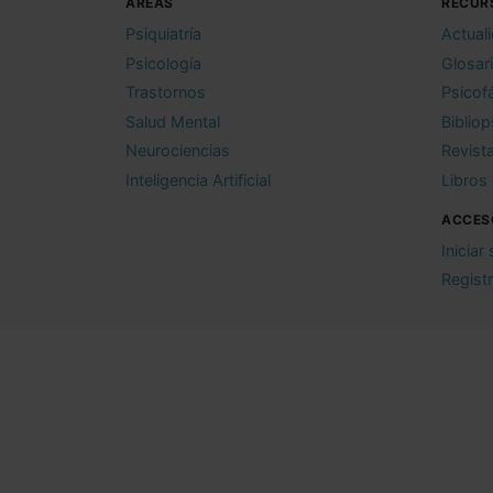
ÁREAS
RECUR
Psiquiatría
Actual
Psicología
Glosar
Trastornos
Psicof
Salud Mental
Bibliop
Neurociencias
Revist
Inteligencia Artificial
Libros
ACCES
Iniciar
Regist