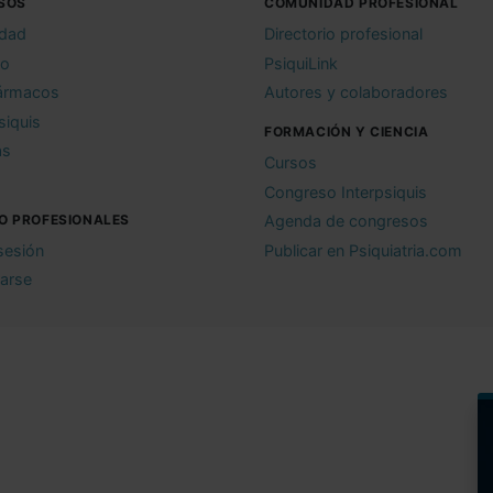
SOS
COMUNIDAD PROFESIONAL
idad
Directorio profesional
io
PsiquiLink
ármacos
Autores y colaboradores
siquis
FORMACIÓN Y CIENCIA
as
Cursos
Congreso Interpsiquis
O PROFESIONALES
Agenda de congresos
 sesión
Publicar en Psiquiatria.com
rarse