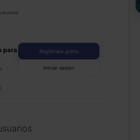
UBLICIDAD
o para
Regístrate gratis
Iniciar sesión
o
uí
.
usuarios