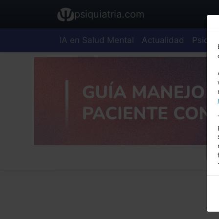
psiquiatria.com
IA en Salud Mental
Actualidad
Psiquia
E
A