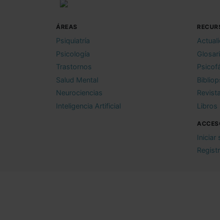
ÁREAS
RECUR
Psiquiatría
Actual
Psicología
Glosar
Trastornos
Psicof
Salud Mental
Bibliop
Neurociencias
Revist
Inteligencia Artificial
Libros
ACCES
Iniciar
Regist