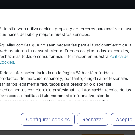
Bienvenid@ a psiquiatria.com
tría
Psicología
Neurociencia
Bienestar
Congreso
Este sitio web utiliza cookies propias y de terceros para analizar el uso
que haces del sitio y mejorar nuestros servicios.
scribe tu Email
Aquellas cookies que no sean necesarias para el funcionamiento de la
web requieren tu consentimiento. Puedes aceptar todas las cookies,
rechazarlas todas o consultar más información en nuestra
Política de
ccede o regístrate con tu email.
Cookies.
Toda la información incluida en la Página Web está referida a
productos del mercado español y, por tanto, dirigida a profesionales
sanitarios legalmente facultados para prescribir o dispensar
Cancelar
medicamentos con ejercicio profesional. La información técnica de los
PUBLICIDAD
fármacos se facilita a título meramente informativo, siendo
responsabilidad de los profesionales facultados prescribir
medicamentos y decidir, en cada caso concreto, el tratamiento más
adecuado a las necesidades del paciente.
Configurar cookies
Rechazar
Acepto