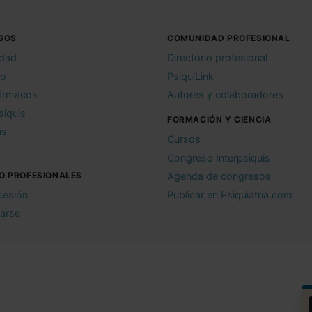
SOS
COMUNIDAD PROFESIONAL
idad
Directorio profesional
io
PsiquiLink
ármacos
Autores y colaboradores
siquis
FORMACIÓN Y CIENCIA
as
Cursos
Congreso Interpsiquis
O PROFESIONALES
Agenda de congresos
 sesión
Publicar en Psiquiatria.com
rarse