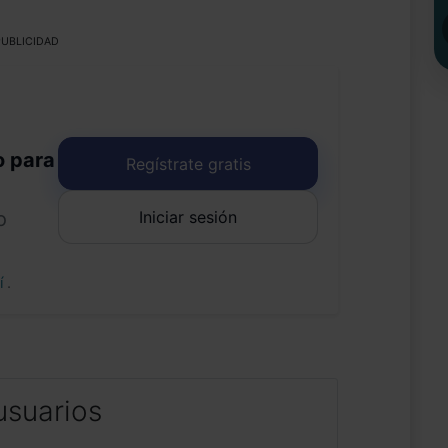
UBLICIDAD
o para
Regístrate gratis
Iniciar sesión
o
uí
.
usuarios