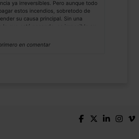
encia ya irreversibles. Pero aunque todo
pagar estos incendios, sobretodo de
ender su causa principal. Sin una
e lo que está pasando, es imposible su
olo su parcheo o tratamiento
 diagnostiquen. Saludos alegres del
 primero en comentar