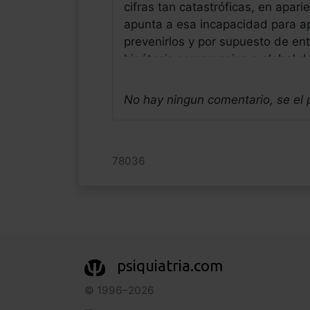
cifras tan catastróficas, en apari
apunta a esa incapacidad para a
prevenirlos y por supuesto de ent
hipótesis comprensiva o global d
abordaje integral, quedandonos s
sintomático cuando cristalicen o
No hay ningun comentario, se el
neandertal hiperactivo de Sevilla
Jose Luis Frias Pulido
Médico - España
78036
Fecha: 09/09/2025
psiquiatria.com
© 1996–2026