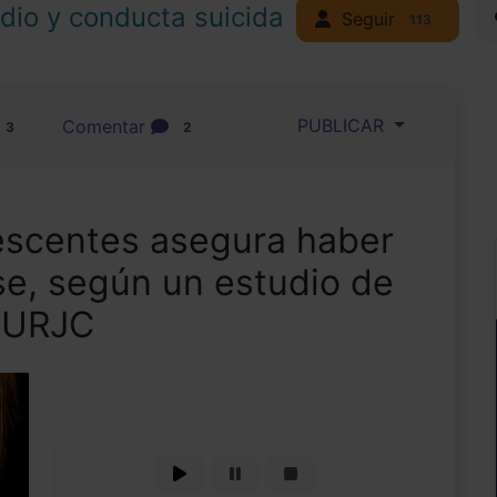
idio y conducta suicida
Seguir
113
PUBLICAR
Comentar
3
2
lescentes asegura haber
se, según un estudio de
a URJC