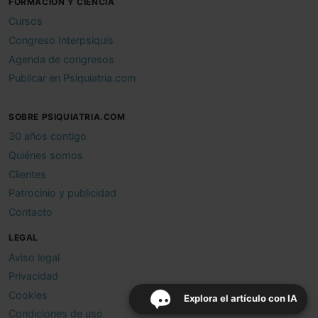
FORMACIÓN Y CIENCIA
Cursos
Congreso Interpsiquis
Agenda de congresos
Publicar en Psiquiatria.com
SOBRE PSIQUIATRIA.COM
30 años contigo
Quiénes somos
Clientes
Patrocinio y publicidad
Contacto
LEGAL
Aviso legal
Privacidad
Cookies
Explora el artículo con IA
Condiciones de uso