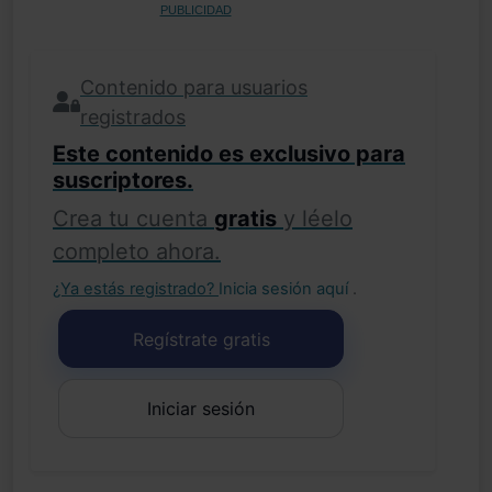
PUBLICIDAD
Contenido para usuarios
registrados
Este contenido es exclusivo para
suscriptores.
Crea tu cuenta
gratis
y léelo
completo ahora.
¿Ya estás registrado?
Inicia sesión aquí
.
Regístrate gratis
Iniciar sesión