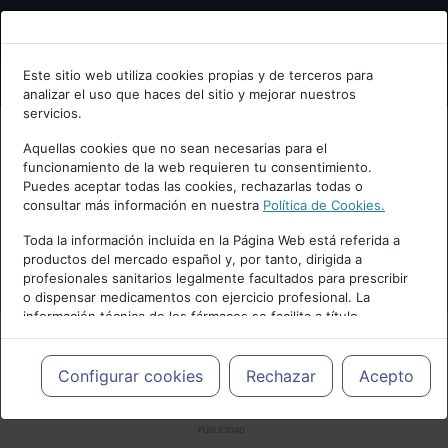
Bienvenid@ a psiquiatria.com
Este sitio web utiliza cookies propias y de terceros para
analizar el uso que haces del sitio y mejorar nuestros
Escribe tu Email
servicios.
Aquellas cookies que no sean necesarias para el
funcionamiento de la web requieren tu consentimiento.
Accede o regístrate con tu email.
Puedes aceptar todas las cookies, rechazarlas todas o
consultar más información en nuestra
Política de Cookies.
Toda la información incluida en la Página Web está referida a
productos del mercado español y, por tanto, dirigida a
Cancelar
profesionales sanitarios legalmente facultados para prescribir
o dispensar medicamentos con ejercicio profesional. La
información técnica de los fármacos se facilita a título
meramente informativo, siendo responsabilidad de los
profesionales facultados prescribir medicamentos y decidir, en
cada caso concreto, el tratamiento más adecuado a las
Configurar cookies
Rechazar
Acepto
necesidades del paciente.
PUBLICIDAD