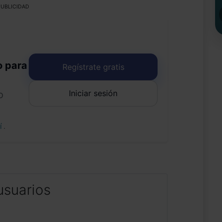
UBLICIDAD
o para
Regístrate gratis
Iniciar sesión
o
uí
.
usuarios