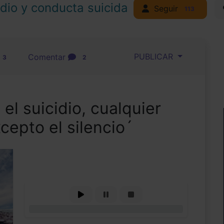
idio y conducta suicida
Seguir
113
PUBLICAR
Comentar
3
2
 el suicidio, cualquier
cepto el silencio´
0%