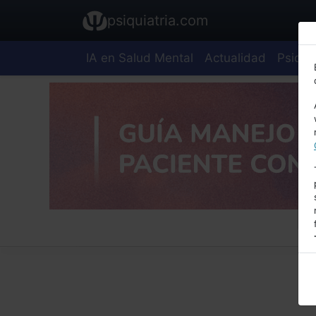
psiquiatria.com
IA en Salud Mental
Actualidad
Psiquia
E
A