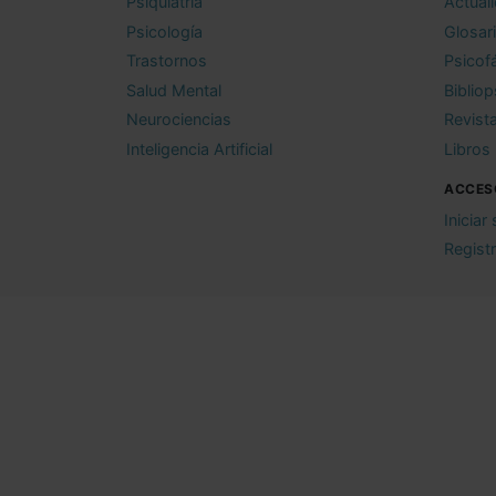
Psiquiatría
Actual
Psicología
Glosar
Trastornos
Psicof
Salud Mental
Bibliop
Neurociencias
Revist
Inteligencia Artificial
Libros
ACCES
Iniciar
Regist