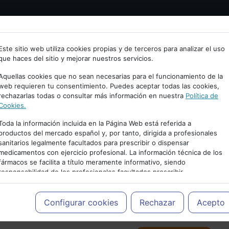
Bienvenid@ a psiquiatria.com
tría
Psicología
Neurociencia
Bienestar
Congreso
Este sitio web utiliza cookies propias y de terceros para analizar el uso
que haces del sitio y mejorar nuestros servicios.
scribe tu Email
Aquellas cookies que no sean necesarias para el funcionamiento de la
web requieren tu consentimiento. Puedes aceptar todas las cookies,
rechazarlas todas o consultar más información en nuestra
Política de
ccede o regístrate con tu email.
Cookies.
Toda la información incluida en la Página Web está referida a
productos del mercado español y, por tanto, dirigida a profesionales
sanitarios legalmente facultados para prescribir o dispensar
Cancelar
medicamentos con ejercicio profesional. La información técnica de los
PUBLICIDAD
fármacos se facilita a título meramente informativo, siendo
responsabilidad de los profesionales facultados prescribir
medicamentos y decidir, en cada caso concreto, el tratamiento más
adecuado a las necesidades del paciente.
Configurar cookies
Rechazar
Acepto