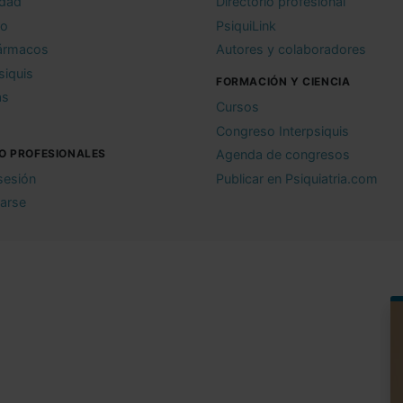
idad
Directorio profesional
io
PsiquiLink
ármacos
Autores y colaboradores
siquis
FORMACIÓN Y CIENCIA
as
Cursos
Congreso Interpsiquis
O PROFESIONALES
Agenda de congresos
 sesión
Publicar en Psiquiatria.com
rarse