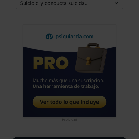
las victimas. Realmente después de
poner atención a todas las ideas que van
surgiendo al respecto de su diagnostico
y tratamiento, basado en un enfoque
multidisciplinar, en las evidencias
científicas, personalizados, etc. Me
parece que aportan muy poco, mas de lo
mismo, excepto el hablar de ello sin
miedos, como debería ocurrir con tantos
otros comportamientos. Saludos alegres
del neandertal hiperactivo de Sevilla
Jose Luis Frias Pulido
Médico - España
Fecha: 08/09/2025
Publicidad