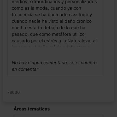
medios extraordinarios y personalizados
como es la moda, cuando ya con
frecuencia se ha quemado casi todo y
cuando nadie ha visto el daño crónico
que ha estado debajo de lo que ha
pasado, que como metáfora utilizo
causado por el estrés a la Naturaleza, al
igual que el daño crónico del entorno
estresor a la naturaleza de los jóvenes
mas vulnerables. Necesitamos mirar de
No hay ningun comentario, se el primero
otra forma a estos comportamientos tan
en comentar
humanos que tanto nos preocupan, por
supuesto hablar de ellos es muy
necesario, ya que hablar de todo lo
78030
humano sienta divino!!. Pero siendo tan
barato, todos sabemos que no se hace,
es evidente que es otro problema social,
Áreas tematicas
donde ellos y sus familias son siempre