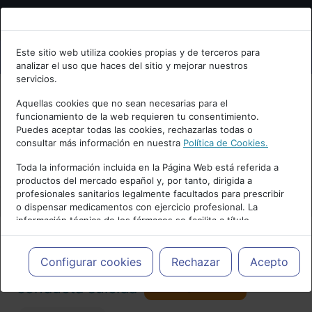
Bienvenid@ a psiquiatria.com
Este sitio web utiliza cookies propias y de terceros para
analizar el uso que haces del sitio y mejorar nuestros
Escribe tu Email
servicios.
Aquellas cookies que no sean necesarias para el
funcionamiento de la web requieren tu consentimiento.
Accede o regístrate con tu email.
Puedes aceptar todas las cookies, rechazarlas todas o
consultar más información en nuestra
Política de Cookies.
PUBLICIDAD
Toda la información incluida en la Página Web está referida a
productos del mercado español y, por tanto, dirigida a
Cancelar
profesionales sanitarios legalmente facultados para prescribir
o dispensar medicamentos con ejercicio profesional. La
información técnica de los fármacos se facilita a título
meramente informativo, siendo responsabilidad de los
profesionales facultados prescribir medicamentos y decidir, en
Actualidad y Artículos
|
Suicidio y
cada caso concreto, el tratamiento más adecuado a las
Configurar cookies
Rechazar
Acepto
necesidades del paciente.
Seguir
conducta suicida
113