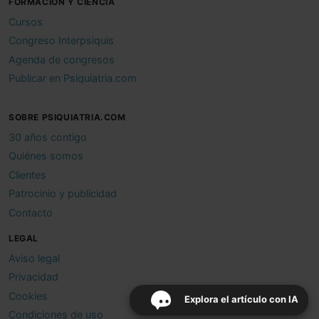
FORMACIÓN Y CIENCIA
Cursos
Congreso Interpsiquis
Agenda de congresos
Publicar en Psiquiatria.com
SOBRE PSIQUIATRIA.COM
30 años contigo
Quiénes somos
Clientes
Patrocinio y publicidad
Contacto
LEGAL
Aviso legal
Privacidad
Cookies
Explora el artículo con IA
Condiciones de uso