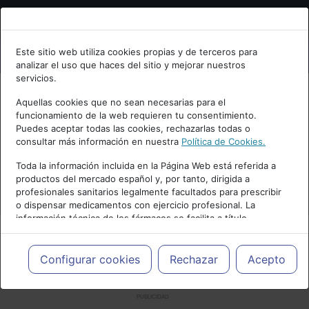
Bienvenid@ a psiquiatria.com
Este sitio web utiliza cookies propias y de terceros para
analizar el uso que haces del sitio y mejorar nuestros
Escribe tu Email
servicios.
Aquellas cookies que no sean necesarias para el
funcionamiento de la web requieren tu consentimiento.
Accede o regístrate con tu email.
Puedes aceptar todas las cookies, rechazarlas todas o
consultar más información en nuestra
Política de Cookies.
Toda la información incluida en la Página Web está referida a
productos del mercado español y, por tanto, dirigida a
Cancelar
profesionales sanitarios legalmente facultados para prescribir
o dispensar medicamentos con ejercicio profesional. La
información técnica de los fármacos se facilita a título
meramente informativo, siendo responsabilidad de los
profesionales facultados prescribir medicamentos y decidir, en
cada caso concreto, el tratamiento más adecuado a las
Configurar cookies
Rechazar
Acepto
necesidades del paciente.
PUBLICIDAD