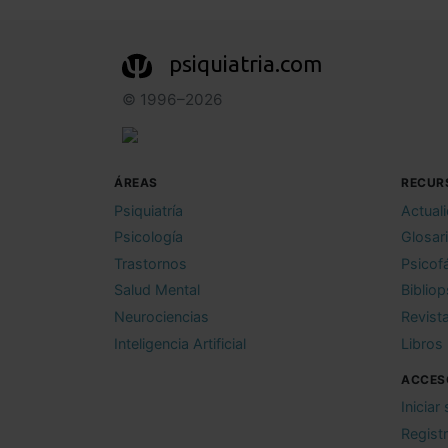
psiquiatria.com
© 1996–2026
ÁREAS
RECUR
Psiquiatría
Actual
Psicología
Glosar
Trastornos
Psicof
Salud Mental
Bibliop
Neurociencias
Revist
Inteligencia Artificial
Libros
ACCES
Iniciar
Regist