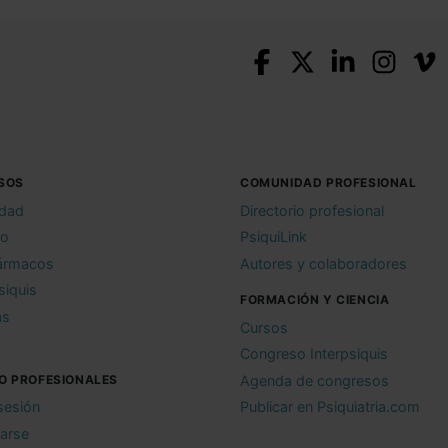
SOS
COMUNIDAD PROFESIONAL
idad
Directorio profesional
io
PsiquiLink
ármacos
Autores y colaboradores
siquis
FORMACIÓN Y CIENCIA
as
Cursos
Congreso Interpsiquis
O PROFESIONALES
Agenda de congresos
 sesión
Publicar en Psiquiatria.com
rarse