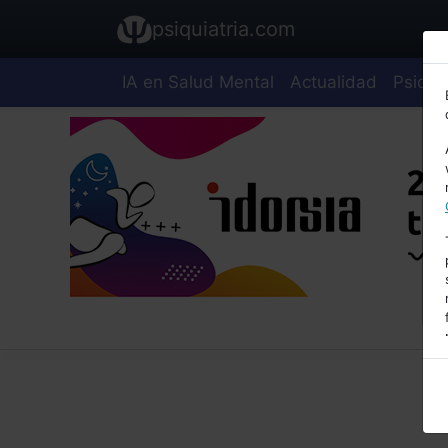
psiquiatria.com
IA en Salud Mental
Actualidad
Psiquia
E
A