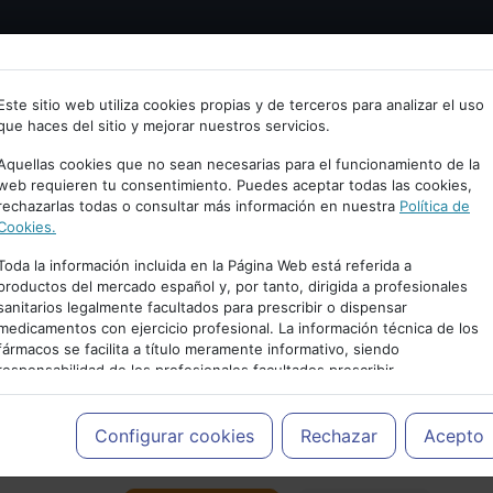
Bienvenid@ a psiquiatria.com
tría
Psicología
Neurociencia
Bienestar
Congreso
Este sitio web utiliza cookies propias y de terceros para analizar el uso
que haces del sitio y mejorar nuestros servicios.
scribe tu Email
Aquellas cookies que no sean necesarias para el funcionamiento de la
web requieren tu consentimiento. Puedes aceptar todas las cookies,
rechazarlas todas o consultar más información en nuestra
Política de
ccede o regístrate con tu email.
Cookies.
Toda la información incluida en la Página Web está referida a
productos del mercado español y, por tanto, dirigida a profesionales
sanitarios legalmente facultados para prescribir o dispensar
Cancelar
medicamentos con ejercicio profesional. La información técnica de los
PUBLICIDAD
fármacos se facilita a título meramente informativo, siendo
responsabilidad de los profesionales facultados prescribir
medicamentos y decidir, en cada caso concreto, el tratamiento más
adecuado a las necesidades del paciente.
Configurar cookies
Rechazar
Acepto