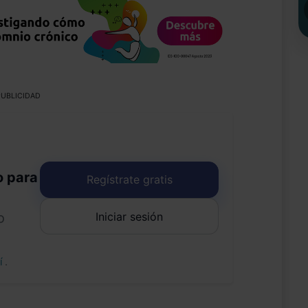
UBLICIDAD
o para
Regístrate gratis
Iniciar sesión
o
uí
.