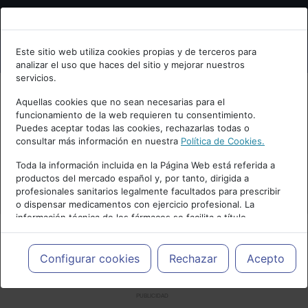
Bienvenid@ a psiquiatria.com
Este sitio web utiliza cookies propias y de terceros para
analizar el uso que haces del sitio y mejorar nuestros
Escribe tu Email
servicios.
Aquellas cookies que no sean necesarias para el
funcionamiento de la web requieren tu consentimiento.
Accede o regístrate con tu email.
Puedes aceptar todas las cookies, rechazarlas todas o
consultar más información en nuestra
Política de Cookies.
Toda la información incluida en la Página Web está referida a
productos del mercado español y, por tanto, dirigida a
Cancelar
profesionales sanitarios legalmente facultados para prescribir
o dispensar medicamentos con ejercicio profesional. La
información técnica de los fármacos se facilita a título
meramente informativo, siendo responsabilidad de los
profesionales facultados prescribir medicamentos y decidir, en
cada caso concreto, el tratamiento más adecuado a las
Configurar cookies
Rechazar
Acepto
necesidades del paciente.
PUBLICIDAD