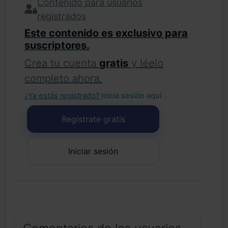
Contenido para usuarios
registrados
Este contenido es exclusivo para
suscriptores.
Crea tu cuenta
gratis
y léelo
completo ahora.
¿Ya estás registrado?
Inicia sesión aquí
.
Regístrate gratis
Iniciar sesión