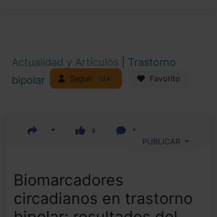
Actualidad y Artículos
|
Trastorno
Seguir
bipolar
Favorito
124
3
2
PUBLICAR
Biomarcadores
circadianos en trastorno
bipolar: resultados del