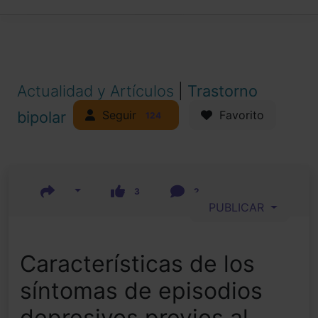
Actualidad y Artículos
|
Trastorno
Seguir
bipolar
Favorito
124
3
2
PUBLICAR
Características de los
síntomas de episodios
depresivos previos al