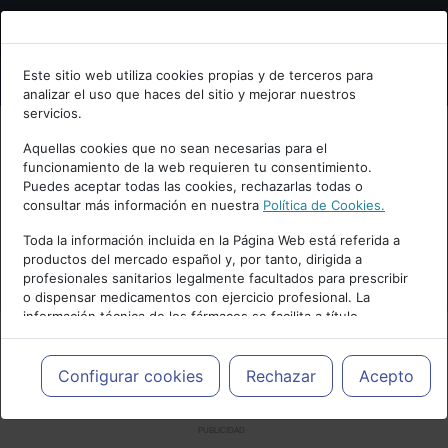
Bienvenid@ a psiquiatria.com
Este sitio web utiliza cookies propias y de terceros para
analizar el uso que haces del sitio y mejorar nuestros
Escribe tu Email
servicios.
Aquellas cookies que no sean necesarias para el
funcionamiento de la web requieren tu consentimiento.
Accede o regístrate con tu email.
Puedes aceptar todas las cookies, rechazarlas todas o
consultar más información en nuestra
Política de Cookies.
Toda la información incluida en la Página Web está referida a
productos del mercado español y, por tanto, dirigida a
Cancelar
profesionales sanitarios legalmente facultados para prescribir
o dispensar medicamentos con ejercicio profesional. La
información técnica de los fármacos se facilita a título
meramente informativo, siendo responsabilidad de los
profesionales facultados prescribir medicamentos y decidir, en
cada caso concreto, el tratamiento más adecuado a las
Configurar cookies
Rechazar
Acepto
necesidades del paciente.
PUBLICIDAD